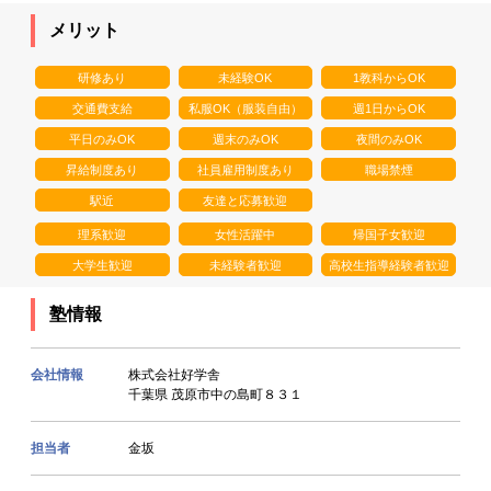
メリット
研修あり
未経験OK
1教科からOK
交通費支給
私服OK（服装自由）
週1日からOK
平日のみOK
週末のみOK
夜間のみOK
昇給制度あり
社員雇用制度あり
職場禁煙
駅近
友達と応募歓迎
理系歓迎
女性活躍中
帰国子女歓迎
大学生歓迎
未経験者歓迎
高校生指導経験者歓迎
塾情報
会社情報
株式会社好学舎
千葉県 茂原市中の島町８３１
担当者
金坂