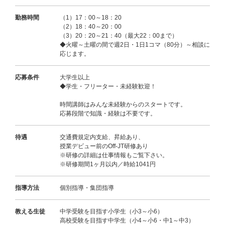
勤務時間
（1）17：00～18：20
（2）18：40～20：00
（3）20：20～21：40（最大22：00まで）
◆火曜～土曜の間で週2日・1日1コマ（80分）～相談に
応じます。
応募条件
大学生以上
◆学生・フリーター・未経験歓迎！
時間講師はみんな未経験からのスタートです。
応募段階で知識・経験は不要です。
待遇
交通費規定内支給、昇給あり、
授業デビュー前のOff-JT研修あり
※研修の詳細は仕事情報もご覧下さい。
※研修期間1ヶ月以内／時給1041円
指導方法
個別指導・集団指導
教える生徒
中学受験を目指す小学生（小3～小6）
高校受験を目指す中学生（小4～小6・中1～中3）