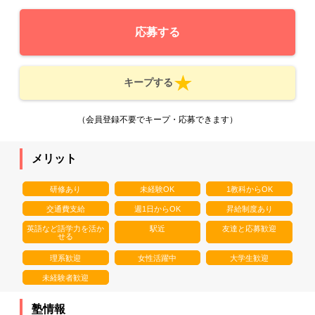
応募する
キープする
（会員登録不要でキープ・応募できます）
メリット
研修あり
未経験OK
1教科からOK
交通費支給
週1日からOK
昇給制度あり
英語など語学力を活か
駅近
友達と応募歓迎
せる
理系歓迎
女性活躍中
大学生歓迎
未経験者歓迎
塾情報