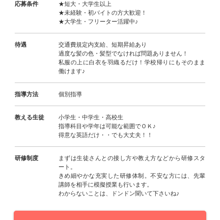
応募条件
★短大・大学生以上
★未経験・初バイトの方大歓迎！
★大学生・フリーター活躍中♪
待遇
交通費規定内支給、短期昇給あり
過度な髪の色・髪型でなければ問題ありません！
私服の上に白衣を羽織るだけ！学校帰りにもそのまま
働けます♪
指導方法
個別指導
教える生徒
小学生・中学生・高校生
指導科目や学年は可能な範囲でＯＫ♪
得意な英語だけ・・でも大丈夫！！
研修制度
まずは生徒さんとの接し方や教え方などから研修スタ
ート。
きめ細やかな充実した研修体制。不安な方には、先輩
講師を相手に模擬授業も行います。
わからないことは、ドンドン聞いて下さいね♪