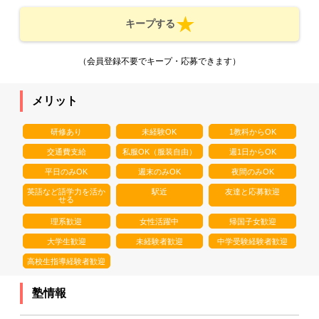
キープする
（会員登録不要でキープ・応募できます）
メリット
研修あり
未経験OK
1教科からOK
交通費支給
私服OK（服装自由）
週1日からOK
平日のみOK
週末のみOK
夜間のみOK
英語など語学力を活か
駅近
友達と応募歓迎
せる
理系歓迎
女性活躍中
帰国子女歓迎
大学生歓迎
未経験者歓迎
中学受験経験者歓迎
高校生指導経験者歓迎
塾情報