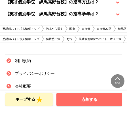
【英才個別学院 練馬高野台校】の指導方法は？
【英才個別学院 練馬高野台校】の指導学年は？
塾講師バイト求人情報トップ
地域から探す
関東
東京都
東京都23区
練馬区
塾講師バイト求人情報トップ
掲載塾一覧
あ行
英才個別学院のバイト・求人一覧
利用規約
プライバシーポリシー
会社概要
サイトマップ
キープする
応募する
お問い合せ（応募者様）
お問い合せ（採用ご担当者様）