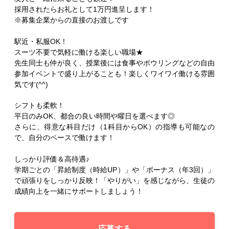
採用されたらお礼として1万円進呈します！
※募集企業からの直接のお渡しです
駅近・私服OK！
スーツ不要で気軽に働ける楽しい職場★
先生同士も仲が良く、授業後には食事やボウリングなどの自由
参加イベントで盛り上がることも！楽しくワイワイ働ける雰囲
気です(^^)
シフトも柔軟！
平日のみOK、都合の良い時間や曜日を選べます◎
さらに、得意な科目だけ（1科目からOK）の指導も可能なの
で、自分のペースで働けます！
しっかり評価＆高待遇♪
学期ごとの「昇給制度（時給UP）」や「ボーナス（年3回）」
で頑張りをしっかり反映！「やりがい」を感じながら、生徒の
成績向上を一緒にサポートしましょう！
応募する