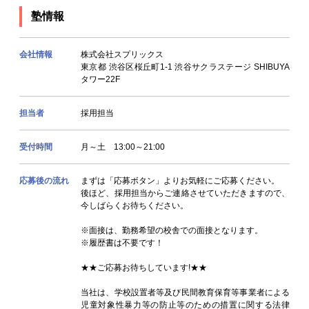
塾情報
会社情報
株式会社スプリックス
東京都 渋谷区桜丘町1-1 渋谷サクラステージ SHIBUYA
タワー22F
担当者
採用担当
受付時間
月～土 13:00～21:00
応募後の流れ
まずは「応募ボタン」よりお気軽にご応募ください。
後ほど、採用担当からご連絡させていただきますので、
今しばらくお待ちください。
※面接は、勤務希望の校舎での面接となります。
※履歴書は不要です！
★★ご応募お待ちしています!★★
当社は、学校設置者等及び民間教育保育等事業者による
児童対象性暴力等の防止等のための措置に関する法律