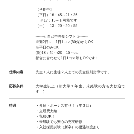
【学期中】
（平日）18：45～21：35
※17：15～も可能です！
（土） 13：20～20：55
------≪ 自己申告制シフト ≫------
※週2日～、1日1コマ(80分)からOK
※平日のみOK
(例)18：45～/20：15～etc.
都合に合わせて1日1コマ毎もOKです！
仕事内容
先生１人に生徒２人までの完全個別指導です。
応募条件
大学生以上（新大学１年生、未経験の方も大歓迎で
す！）
待遇
・昇給・ボーナス有り！（年３回）
・交通費支給
・私服OK！
・未経験でも安心の充実研修
・入社採用試験（新卒）の優遇制度あり