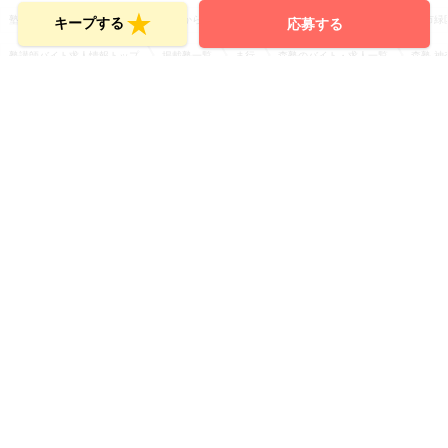
塾講師バイト求人情報トップ
地域から探す
関東
神奈川県
横浜市
横浜市緑
キープする
応募する
塾講師バイト求人情報トップ
掲載塾一覧
ま行
森塾のバイト・求人一覧
森塾 
利用規約
プライバシーポリシー
会社概要
サイトマップ
お問い合せ（応募者様）
お問い合せ（採用ご担当者様）