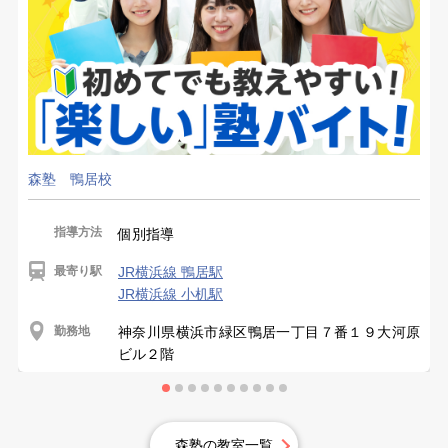
森塾 鴨居校
指導方法
個別指導
最寄り駅
JR横浜線 鴨居駅
JR横浜線 小机駅
勤務地
神奈川県横浜市緑区鴨居一丁目７番１９大河原
ビル２階
森塾の教室一覧