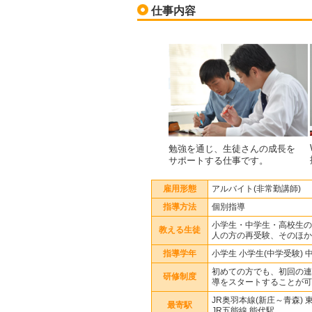
仕事内容
勉強を通じ、生徒さんの成長を
サポートする仕事です。
雇用形態
アルバイト(非常勤講師)
指導方法
個別指導
小学生・中学生・高校生の
教える生徒
人の方の再受験、そのほか
指導学年
小学生 小学生(中学受験) 
初めての方でも、初回の連
研修制度
導をスタートすることが可
JR奥羽本線(新庄～青森) 
最寄駅
JR五能線 能代駅