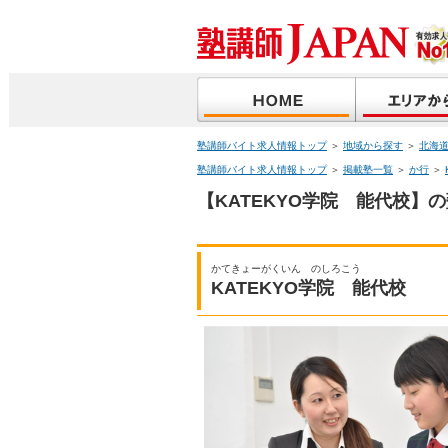
塾講師バイト求人情報トップ
＞
地域から探す
＞
北海
塾講師バイト求人情報トップ
＞
掲載塾一覧
＞
か行
＞
【KATEKYO学院 能代校】
かてきょーがくいん のしろこう
KATEKYO学院 能代校