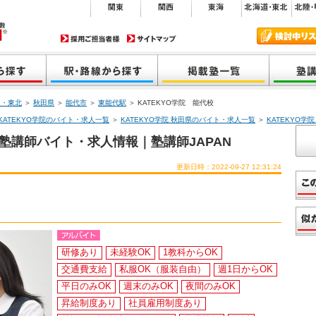
道・東北
＞
秋田県
＞
能代市
＞
東能代駅
＞ KATEKYO学院 能代校
KATEKYO学院のバイト・求人一覧
＞
KATEKYO学院 秋田県のバイト・求人一覧
＞
KATEKYO学
の塾講師バイト・求人情報｜塾講師JAPAN
更新日時：2022-09-27 12:31:24
研修あり
未経験OK
1教科からOK
交通費支給
私服OK（服装自由）
週1日からOK
平日のみOK
週末のみOK
夜間のみOK
昇給制度あり
社員雇用制度あり