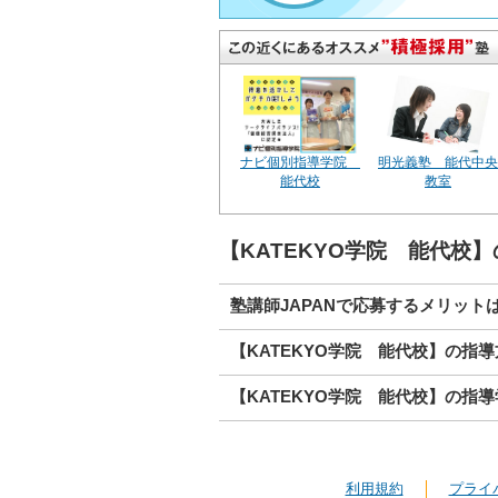
ナビ個別指導学院
明光義塾 能代中央
能代校
教室
【KATEKYO学院 能代校
塾講師JAPANで応募するメリット
【KATEKYO学院 能代校】の指
【KATEKYO学院 能代校】の指
利用規約
プライ