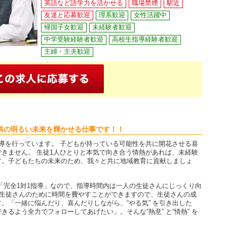
英語など語学力を活かせる
職場禁煙
駅近
友達と応募歓迎
理系歓迎
女性活躍中
帰国子女歓迎
未経験者歓迎
中学受験経験者歓迎
高校生指導経験者歓迎
主婦・主夫歓迎
供の明るい未来を輝かせる仕事です！！
導を行っています。 子どもが持っている可能性を共に開花させる喜
きません。 生徒1人ひとりと本気で向き合う情熱があれば、未経験
す。子どもたちの未来のため、我々と共に地域教育に貢献しましょ
「完全1対1指導」なので、指導時間内は一人の生徒さんにじっくり向
の生徒さんのために時間を費やすことができますので、生徒さんの成
。「一緒に悩んだり、喜んだりしながら、“やる気” を引き出した
るよう全力でフォローしてあげたい」。そんな“熱意” と“情熱” を