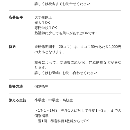
詳しくは校舎までお問合せください。
応募条件
大学生以上
短大生OK
専門学校生OK
塾講師に少しでも興味があればOKです！
待遇
※研修期間中（20コマ）は、１コマ50分あたり1,000円
の支払となります。
校舎によって、交通費支給状況、昇給制度などが異な
ります。
詳しくはお気軽にお問い合わせください。
指導方法
個別指導
教える生徒
小学生・中学生・高校生
・1対1～1対3（先生1人に対して生徒1～3人）までの
個別指導
・週1回・得意科目1教科からでOK