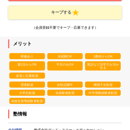
キープする
（会員登録不要でキープ・応募できます）
メリット
研修あり
未経験OK
1教科からOK
週1日からOK
平日のみOK
英語など語学力を活か
せる
友達と応募歓迎
理系歓迎
女性活躍中
帰国子女歓迎
大学生歓迎
未経験者歓迎
中学受験経験者歓迎
高校生指導経験者歓迎
塾情報
会社情報
株式会社グッド・スリー・エデュケーション