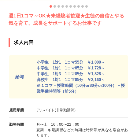
週1日1コマ～OK★未経験者歓迎★生徒の自信とやる
気を育て、成長をサポートするお仕事です
求人内容
小学生 1対1 1コマ55分 ￥1,000～
中学生 1対1 1コマ85分 ￥1,728～
中学生 1対3 1コマ85分 ￥1,828～
給与
高校生 1対1 1コマ85分 ￥2,160～
※１コマ＝授業時間（50分or80分or100分）＋授
業準備時間等（前5分）
雇用形態
アルバイト(非常勤講師)
勤務時間
月〜土 16：00〜22：00
夏期・冬期講習などの時期は時間帯が異なる場合があ
ります。