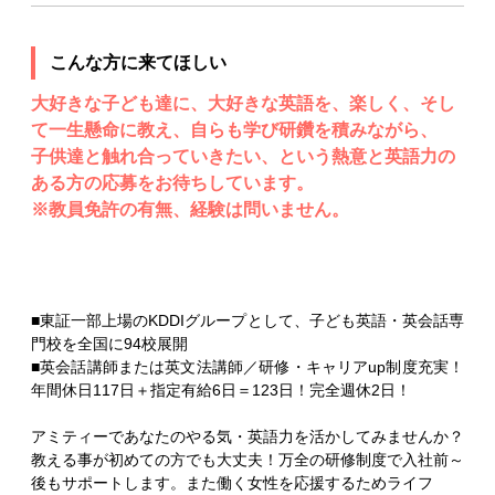
こんな方に来てほしい
大好きな子ども達に、大好きな英語を、楽しく、そし
て一生懸命に教え、自らも学び研鑽を積みながら、
子供達と触れ合っていきたい、という熱意と英語力の
ある方の応募をお待ちしています。
※教員免許の有無、経験は問いません。
■東証一部上場のKDDIグループとして、子ども英語・英会話専
門校を全国に94校展開
■英会話講師または英文法講師／研修・キャリアup制度充実！
年間休日117日＋指定有給6日＝123日！完全週休2日！
アミティーであなたのやる気・英語力を活かしてみませんか？
教える事が初めての方でも大丈夫！万全の研修制度で入社前～
後もサポートします。また働く女性を応援するためライフ