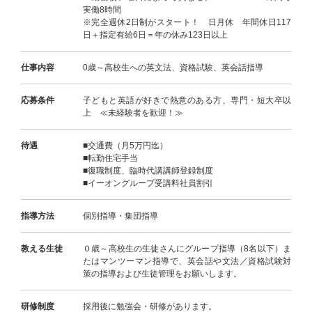
実働8時間
※完全週休2日制がスタート！ 日月休 年間休日117
日＋指定有給6日＝年の休み123日以上
仕事内容
0歳～高校生への英文法、資格試験、英会話指導
応募条件
子どもと英語が好きで熱意のある方、専門・短大卒以
上 ≪未経験者を歓迎！≫
待遇
■交通費（月5万円迄）
■転勤住宅手当
■復職制度、臨時代講講師登録制度
■イーオングループ受講料社員割引
指導方法
個別指導・集団指導
教える生徒
０歳～高校生の生徒さんにグループ指導（8名以下）ま
たはマンツーマン指導で、英会話や文法／資格試験対
策の指導および生徒管理をお願いします。
研修制度
採用後に勉強会・研修があります。