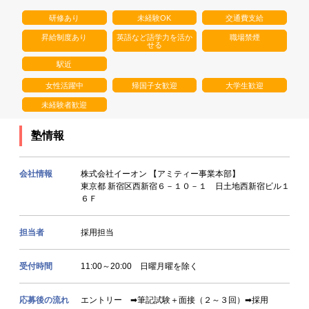
研修あり
未経験OK
交通費支給
昇給制度あり
英語など語学力を活か
職場禁煙
せる
駅近
女性活躍中
帰国子女歓迎
大学生歓迎
未経験者歓迎
塾情報
会社情報
株式会社イーオン 【アミティー事業本部】
東京都 新宿区西新宿６－１０－１ 日土地西新宿ビル１
６Ｆ
担当者
採用担当
受付時間
11:00～20:00 日曜月曜を除く
応募後の流れ
エントリー ➡筆記試験＋面接（２～３回）➡採用