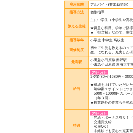
雇用形態
アルバイト(非常勤講師)
指導方法
個別指導
主に中学生（小学生や高校
教える生徒
★得意な科目、学年で指導
★「担当制」なので、生徒
指導学年
小学生 中学生 高校生
初めて生徒を教えるのって
研修制度
生」になれる、充実した研
小田急小田原線 秦野駅
最寄駅
小田急小田原線 東海大学
1授業(80分)1680円～300
★成績を上げていただいた
給与
毎学期１ポイントにつき
5000～10000円のボー
（年３回）
★授業以外の作業も事務給
・昇給・ボーナス有り！（
・交通費支給
待遇
・私服OK！
・未経験でも安心の充実研