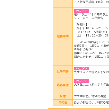
・入社採用試験（新卒）の
週2日以上、1日1時間以上
シフト自由・自己申告
【学期中】
（平日）18：45～21：35
※17：15～も可能です
（土） 13：20～20：55
勤務時間
------≪ 自己申告制シフト ≫-
※週2日～、1日1コマ(80分
※平日のみOK
(例)18：45～/20：15～etc
都合に合わせて1日1コマ
仕事内容
先生１人に生徒２人までの
大学生以上（新大学１年生
応募条件
特徴
大手学習塾、地域密着塾、
その他
自分の都合のいい時間や曜