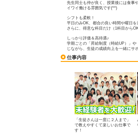
先生同士も仲が良く、授業後には食事
イワイ働ける雰囲気です(^^)
シフトも柔軟！
平日のみOK、都合の良い時間や曜日を
さらに、得意な科目だけ（1科目からO
しっかり評価＆高待遇♪
学期ごとの「昇給制度（時給UP）」や
じながら、生徒の成績向上を一緒にサ
仕事内容
「生徒さんは一度に２人まで」
で教えやすくて楽しいお仕事で
す！