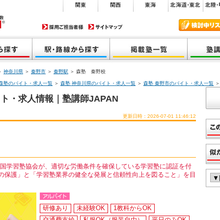
＞
神奈川県
＞
秦野市
＞
秦野駅
＞ 森塾 秦野校
森塾のバイト・求人一覧
＞
森塾 神奈川県のバイト・求人一覧
＞
森塾 秦野市のバイト・求人一覧
＞
ト・求人情報｜塾講師JAPAN
更新日時：2026-07-01 11:46:12
全国学習塾協会が、適切な労働条件を確保している学習塾に認証を付
の保護」と「学習塾業界の健全な発展と信頼性向上を図ること」を目
研修あり
未経験OK
1教科からOK
交通費支給
私服OK（服装自由）
平日のみOK