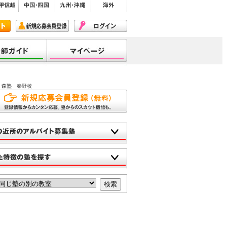
 森塾 秦野校