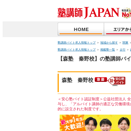
塾講師バイト求人情報トップ
＞
地域から探す
＞
関東
塾講師バイト求人情報トップ
＞
掲載塾一覧
＞
ま行
＞
【森塾 秦野校】の塾講師バイ
森塾 秦野校
100001
＜安心塾バイト認証制度＞公益社団法人 
与し、「アルバイト講師の適正な労働環境
的に設立された制度です。