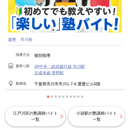
森塾 市川校
指導方法
個別指導
最寄り駅
JR中央・総武緩行線 市川駅
京成本線 菅野駅
勤務地
千葉県市川市市川1-7-6 愛愛ビル5階
江戸川区の塾講師バイト
小岩駅の塾講師バイト
一覧
一覧