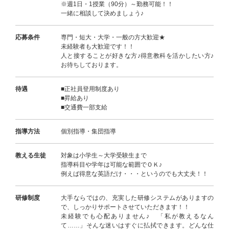
※週1日・1授業（90分）～勤務可能！！
一緒に相談して決めましょう♪
応募条件
専門・短大・大学・一般の方大歓迎★
未経験者も大歓迎です！！
人と接することが好きな方♪得意教科を活かしたい方♪
お待ちしております。
待遇
■正社員登用制度あり
■昇給あり
■交通費一部支給
指導方法
個別指導・集団指導
教える生徒
対象は小学生～大学受験生まで
指導科目や学年は可能な範囲でＯＫ♪
例えば得意な英語だけ・・・というのでも大丈夫！！
研修制度
大手ならではの、充実した研修システムがありますの
で、しっかりサポートさせていただきます！！
未経験でも心配ありません♪ 「私が教えるなん
て……」そんな迷いはすぐに払拭できます。どんな仕