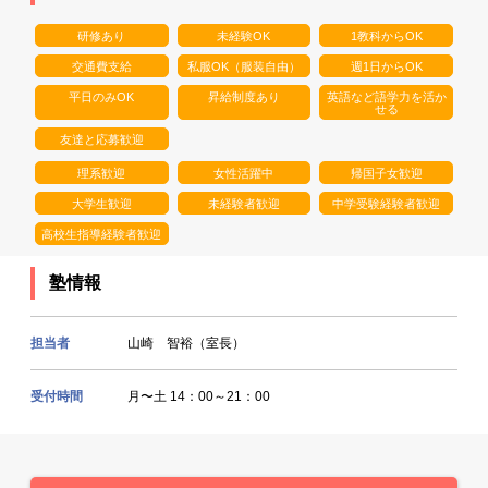
研修あり
未経験OK
1教科からOK
交通費支給
私服OK（服装自由）
週1日からOK
平日のみOK
昇給制度あり
英語など語学力を活か
せる
友達と応募歓迎
理系歓迎
女性活躍中
帰国子女歓迎
大学生歓迎
未経験者歓迎
中学受験経験者歓迎
高校生指導経験者歓迎
塾情報
担当者
山崎 智裕（室長）
受付時間
月〜土 14：00～21：00