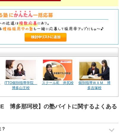
院
ITTO個別指導学院
スクールIE 井尻校
個別指導ＷＡＭ 博
博多山王校
多吉塚校
IE 博多那珂校】の塾バイトに関するよくある
は？