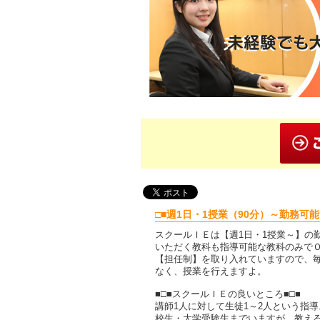
□■週1日・1授業（90分）～勤務可
スクールＩＥは【週1日・1授業～】の
いただく教科も指導可能な教科のみで
【担任制】を取り入れていますので、
なく、授業を行えますよ。
■□■スクールＩＥの良いところ■□■
講師1人に対して生徒1～2人という指
校生・大学受験生までいますが、教え