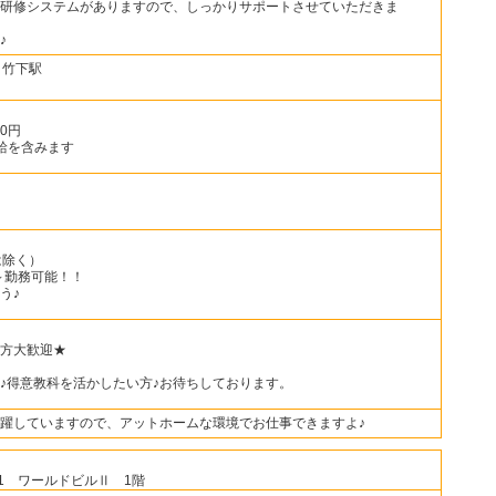
研修システムがありますので、しっかりサポートさせていただきま
♪
 竹下駅
00円
給を含みます
祝は除く）
～勤務可能！！
う♪
方大歓迎★
♪得意教科を活かしたい方♪お待ちしております。
躍していますので、アットホームな環境でお仕事できますよ♪
-1 ワールドビルⅡ 1階