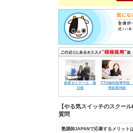
創英ゼミナール 春
ITTO個別指導学
日校
博多那珂校
【やる気スイッチのスクール
質問
塾講師JAPANで応募するメリット