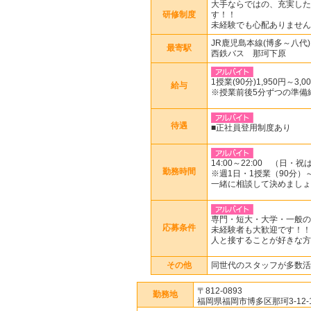
大手ならではの、充実した
研修制度
す！！
未経験でも心配ありません
JR鹿児島本線(博多～八代)
最寄駅
西鉄バス 那珂下原
1授業(90分)1,950円～3,0
給与
※授業前後5分ずつの準備
待遇
■正社員登用制度あり
14:00～22:00 （日・
勤務時間
※週1日・1授業（90分）
一緒に相談して決めましょ
専門・短大・大学・一般の
応募条件
未経験者も大歓迎です！！
人と接することが好きな方
その他
同世代のスタッフが多数活
〒812-0893
勤務地
福岡県福岡市博多区那珂3-12