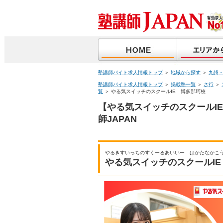
塾講師バイト求人情報トップ
＞
地域から探す
＞
九州
塾講師バイト求人情報トップ
＞
掲載塾一覧
＞
さ行
＞
覧
＞ やる気スイッチのスクールIE 博多那珂校
【やる気スイッチのスクールI
師JAPAN
やるきすいっちのすくーるあいいー はかたなかこ
やる気スイッチのスクールI