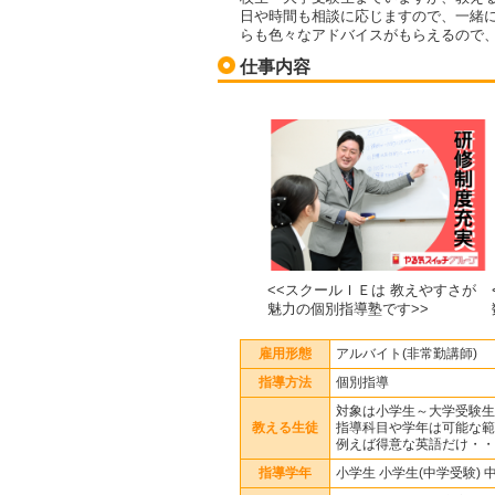
日や時間も相談に応じますので、一緒
らも色々なアドバイスがもらえるので、
仕事内容
<<スクールＩＥは 教えやすさが
魅力の個別指導塾です>>
雇用形態
アルバイト(非常勤講師)
指導方法
個別指導
対象は小学生～大学受験生
教える生徒
指導科目や学年は可能な範
例えば得意な英語だけ・・
指導学年
小学生 小学生(中学受験) 