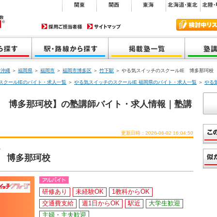
・沖縄
＞
福岡県
＞
福岡市
＞
福岡市博多区
＞
竹下駅
＞ やる気スイッチのスクールIE 博多那珂校
スクールIEのバイト・求人一覧
＞
やる気スイッチのスクールIE 福岡県のバイト・求人一覧
＞
やる
E 博多那珂校】の塾講師バイト・求人情報｜塾講
更新日時：2026-06-02 16:04:50
う
E 博多那珂校
研修あり
未経験OK
1教科からOK
交通費支給
週1日からOK
駅近
大学生歓迎
主婦・主夫歓迎