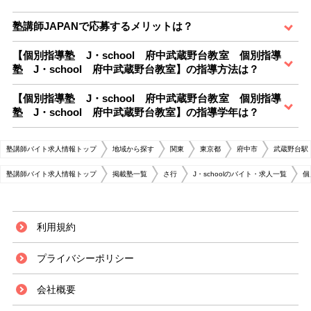
塾講師JAPANで応募するメリットは？
【個別指導塾 J・school 府中武蔵野台教室 個別指導
塾 J・school 府中武蔵野台教室】の指導方法は？
【個別指導塾 J・school 府中武蔵野台教室 個別指導
塾 J・school 府中武蔵野台教室】の指導学年は？
塾講師バイト求人情報トップ
地域から探す
関東
東京都
府中市
武蔵野台駅
塾講師バイト求人情報トップ
掲載塾一覧
さ行
J・schoolのバイト・求人一覧
個
利用規約
プライバシーポリシー
会社概要