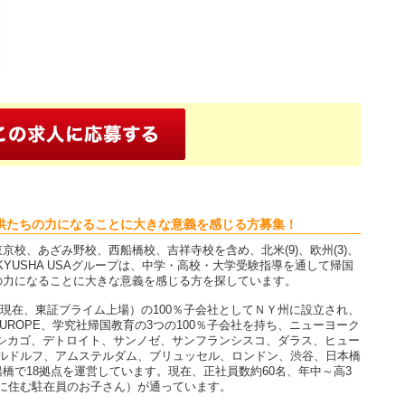
供たちの力になることに大きな意義を感じる方募集！
校、あざみ野校、西船橋校、吉祥寺校を含め、北米(9)、欧州(3)、
KKYUSHA USAグループは、中学・高校・大学受験指導を通して帰国
の力になることに大きな意義を感じる方を探しています。
学究社（現在、東証プライム上場）の100％子会社としてＮＹ州に設立され、
NA EUROPE、学究社帰国教育の3つの100％子会社を持ち、ニューヨーク
ロサンゼルス、シカゴ、デトロイト、サンノゼ、サンフランシスコ、ダラス、ヒュー
デュセルドルフ、アムステルダム、ブリュッセル、ロンドン、渋谷、日本橋
橋で18拠点を運営しています。現在、正社員数約60名、年中～高3
海外に住む駐在員のお子さん）が通っています。