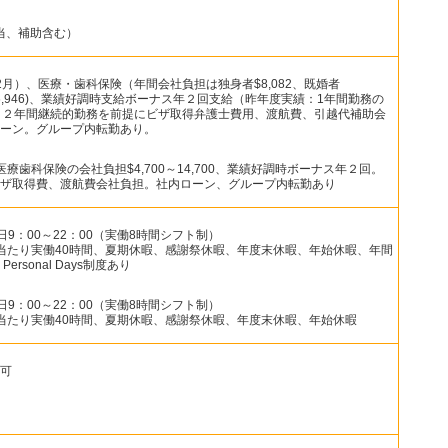
手当、補助含む）
月）、医療・歯科保険（年間会社負担は独身者$8,082、既婚者
$26,946)、業績好調時支給ボーナス年２回支給（昨年度実績：1年間勤務の
給）。２年間継続的勤務を前提にビザ取得弁護士費用、渡航費、引越代補助会
ーン。グループ内転勤あり。
療歯科保険の会社負担$4,700～14,700、業績好調時ボーナス年２回。
ザ取得費、渡航費会社負担。社内ローン、グループ内転勤あり
土日9：00～22：00（実働8時間シフト制）
当たり実働40時間、夏期休暇、感謝祭休暇、年度末休暇、年始休暇、年間
 Personal Days制度あり
土日9：00～22：00（実働8時間シフト制）
当たり実働40時間、夏期休暇、感謝祭休暇、年度末休暇、年始休暇
可