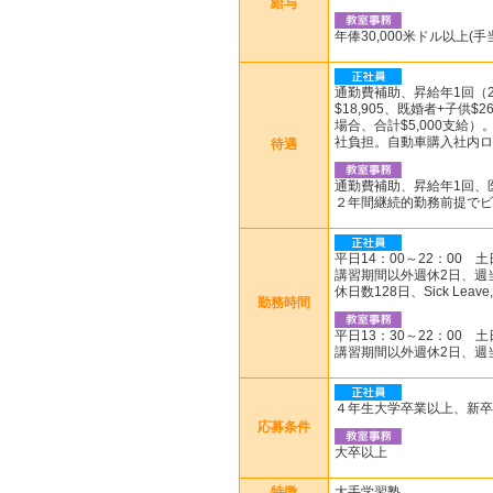
給与
年俸30,000米ドル以上(
通勤費補助、昇給年1回（2
$18,905、既婚者+子供
場合、合計$5,000支
社負担。自動車購入社内ロ
待遇
通勤費補助、昇給年1回、医
２年間継続的勤務前提でビ
平日14：00～22：00 
講習期間以外週休2日、週
休日数128日、Sick Leave,
勤務時間
平日13：30～22：00 
講習期間以外週休2日、週
４年生大学卒業以上、新卒
応募条件
大卒以上
特徴
大手学習塾