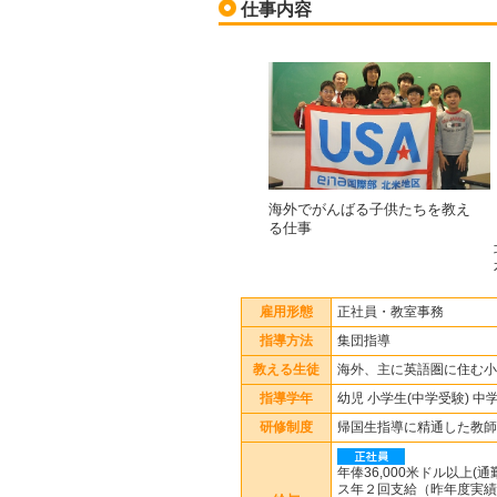
仕事内容
海外でがんばる子供たちを教え
る仕事
雇用形態
正社員・教室事務
指導方法
集団指導
教える生徒
海外、主に英語圏に住む小
指導学年
幼児 小学生(中学受験) 中
研修制度
帰国生指導に精通した教師
年俸36,000米ドル以上
ス年２回支給（昨年度実績：