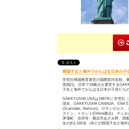
帰国子女と海外でがんばる日本の子
学究社帰国教育運営の国際部渋谷校、東京
英国(1)、日本で18拠点を運営するGA
子女と海外でがんばる日本の子供たち
GAKKYUSHA USAは1987年に
現在、GAKKYUSHA CANADA、E
(Scarsdale, Harrison)、
ストン、トロント(Online拠点)、
茅場町、吉祥寺、横浜市あざみ野、西船
生の約1,500名（殆どが帰国子女か