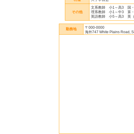
文系教師 小1～高3 国
その他
理系教師 小1～中3 算
英語教師 小5～高3 英（
〒000-0000
勤務地
海外747 White Plains Road, Sc