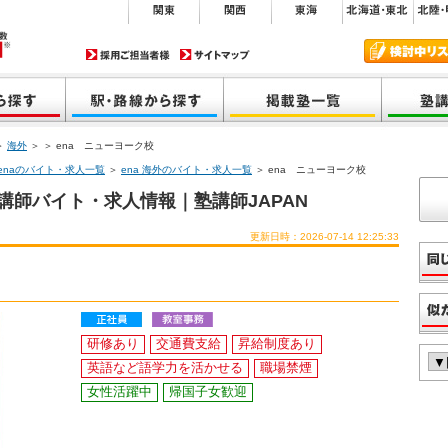
＞
海外
＞
＞ ena ニューヨーク校
enaのバイト・求人一覧
＞
ena 海外のバイト・求人一覧
＞ ena ニューヨーク校
講師バイト・求人情報｜塾講師JAPAN
更新日時：2026-07-14 12:25:33
研修あり
交通費支給
昇給制度あり
英語など語学力を活かせる
職場禁煙
女性活躍中
帰国子女歓迎