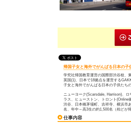
帰国子女と海外でがんばる日本の子
学究社帰国教育運営の国際部渋谷校、東京
英国(1)、日本で18拠点を運営するGA
子女と海外でがんばる日本の子供たち
ニューヨーク(Scarsdale, Harr
ラス、ヒューストン、トロント(Onli
渋谷、日本橋茅場町、吉祥寺、横浜市あ
名、年中～高3生の約1,500名（殆
仕事内容