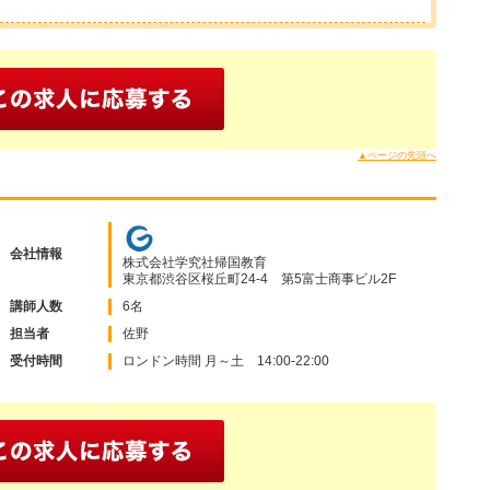
▲ページの先頭へ
会社情報
株式会社学究社帰国教育
東京都渋谷区桜丘町24-4 第5富士商事ビル2F
講師人数
6名
担当者
佐野
受付時間
ロンドン時間 月～土 14:00-22:00