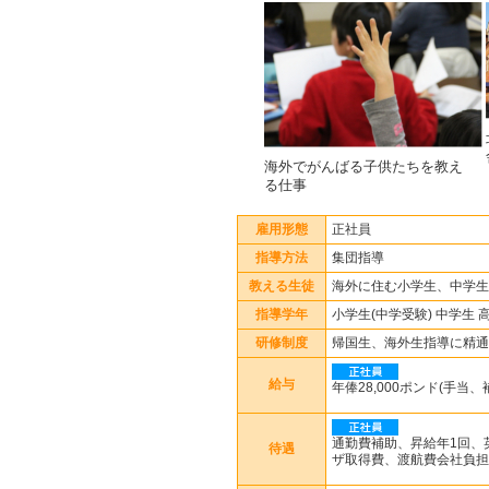
海外でがんばる子供たちを教え
る仕事
雇用形態
正社員
指導方法
集団指導
教える生徒
海外に住む小学生、中学生
指導学年
小学生(中学受験) 中学生 
研修制度
帰国生、海外生指導に精通
給与
年俸28,000ポンド(手
通勤費補助、昇給年1回、
待遇
ザ取得費、渡航費会社負担