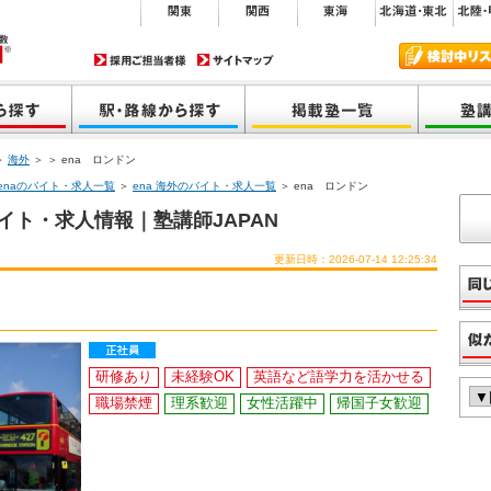
＞
海外
＞
＞ ena ロンドン
enaのバイト・求人一覧
＞
ena 海外のバイト・求人一覧
＞ ena ロンドン
イト・求人情報｜塾講師JAPAN
更新日時：2026-07-14 12:25:34
研修あり
未経験OK
英語など語学力を活かせる
職場禁煙
理系歓迎
女性活躍中
帰国子女歓迎