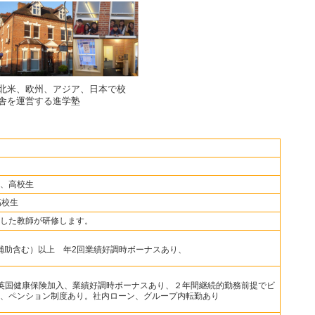
北米、欧州、アジア、日本で校
舎を運営する進学塾
、高校生
高校生
した教師が研修します。
当、補助含む）以上 年2回業績好調時ボーナスあり、
英国健康保険加入、業績好調時ボーナスあり、２年間継続的勤務前提でビ
、ペンション制度あり。社内ローン、グループ内転勤あり