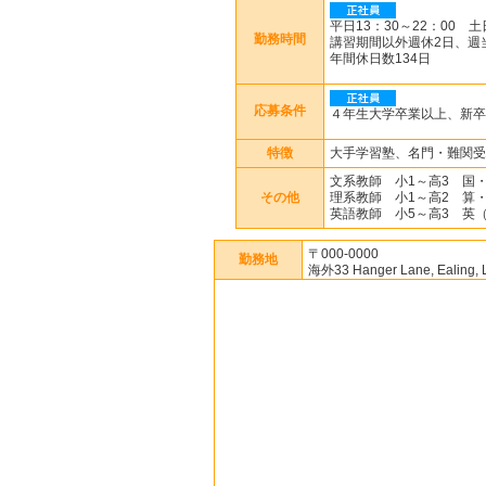
平日13：30～22：00 
勤務時間
講習期間以外週休2日、週
年間休日数134日
応募条件
４年生大学卒業以上、新卒
特徴
大手学習塾、名門・難関受
文系教師 小1～高3 国
その他
理系教師 小1～高2 算
英語教師 小5～高3 英（
〒000-0000
勤務地
海外33 Hanger Lane, Ealing, 