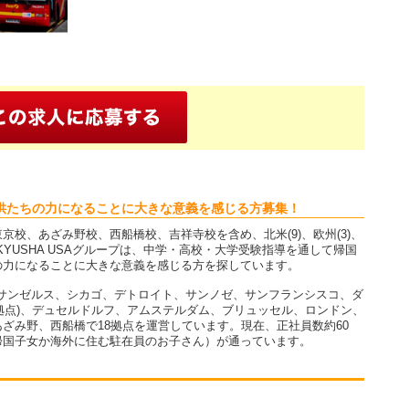
供たちの力になることに大きな意義を感じる方募集！
校、あざみ野校、西船橋校、吉祥寺校を含め、北米(9)、欧州(3)、
KKYUSHA USAグループは、中学・高校・大学受験指導を通して帰国
の力になることに大きな意義を感じる方を探しています。
ison)、ロサンゼルス、シカゴ、デトロイト、サンノゼ、サンフランシスコ、ダ
ne拠点)、デュセルドルフ、アムステルダム、ブリュッセル、ロンドン、
ざみ野、西船橋で18拠点を運営しています。現在、正社員数約60
どが帰国子女か海外に住む駐在員のお子さん）が通っています。