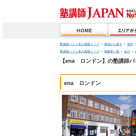
塾講師バイト求人情報トップ
＞
地域から探す
＞
海外
塾講師バイト求人情報トップ
＞
掲載塾一覧
＞
あ行
＞
【ena ロンドン】の塾講師バ
ena ロンドン