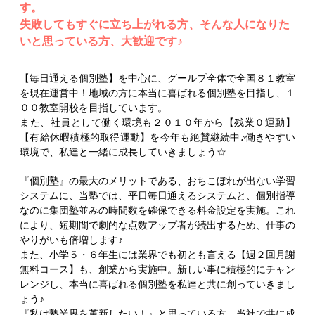
す。
失敗してもすぐに立ち上がれる方、そんな人になりた
いと思っている方、大歓迎です♪
【毎日通える個別塾】を中心に、グールプ全体で全国８１教室
を現在運営中！地域の方に本当に喜ばれる個別塾を目指し、１
００教室開校を目指しています。
また、社員として働く環境も２０１０年から【残業０運動】
【有給休暇積極的取得運動】を今年も絶賛継続中♪働きやすい
環境で、私達と一緒に成長していきましょう☆
『個別塾』の最大のメリットである、おちこぼれが出ない学習
システムに、当塾では、平日毎日通えるシステムと、個別指導
なのに集団塾並みの時間数を確保できる料金設定を実施。これ
により、短期間で劇的な点数アップ者が続出するため、仕事の
やりがいも倍増します♪
また、小学５・６年生には業界でも初とも言える【週２回月謝
無料コース】も、創業から実施中。新しい事に積極的にチャン
レンジし、本当に喜ばれる個別塾を私達と共に創っていきまし
ょう♪
『私は塾業界を革新したい！』と思っている方、当社で共に成