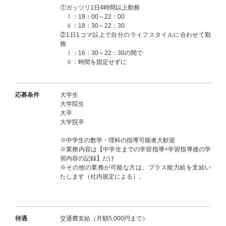
①ガッツリ1日4時間以上勤務
Ⅰ：18：00～22：00
Ⅱ：18：30～22：30
②1日1コマ以上で自分のライフスタイルに合わせて勤
務
Ⅰ：16：30～22：30の間で
Ⅱ：時間を固定せずに
応募条件
大学生
大学院生
大卒
大学院卒
※中学生の数学・理科の指導可能者大歓迎
※業務内容は【中学生までの学習指導+学習指導後の学
習内容の記録】だけ
※その他の業務が可能な方は、プラス能力給を支給い
たします（社内規定による）。
待遇
交通費支給（月額5,000円まで）