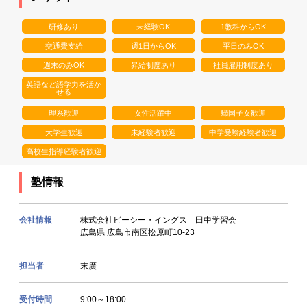
研修あり
未経験OK
1教科からOK
交通費支給
週1日からOK
平日のみOK
週末のみOK
昇給制度あり
社員雇用制度あり
英語など語学力を活か
せる
理系歓迎
女性活躍中
帰国子女歓迎
大学生歓迎
未経験者歓迎
中学受験経験者歓迎
高校生指導経験者歓迎
塾情報
会社情報
株式会社ビーシー・イングス 田中学習会
広島県 広島市南区松原町10-23
担当者
末廣
受付時間
9:00～18:00