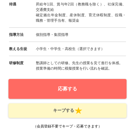
待遇
昇給年1回、賞与年2回（教務職を除く）、社保完備、
交通費支給
確定拠出年金制度、産休制度、育児休暇制度、役職・
職務・管理手当有、報奨金
指導方法
個別指導・集団指導
教える生徒
小学生・中学生・高校生（選択できます）
研修制度
塾講師としての研修。先生の授業を見て進行を体感。
授業準備の時間に模擬授業を行い流れを確認。
応募する
キープする
（会員登録不要でキープ・応募できます）