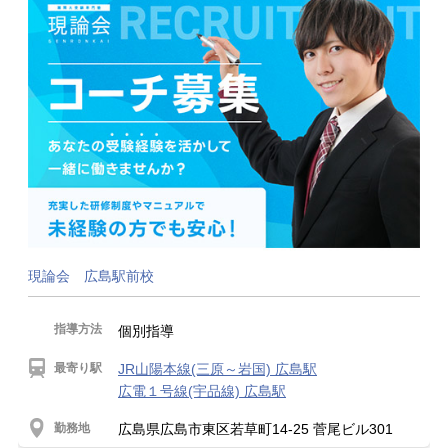
現論会 広島駅前校
指導方法
個別指導
最寄り駅
JR山陽本線(三原～岩国) 広島駅
広電１号線(宇品線) 広島駅
勤務地
広島県広島市東区若草町14-25 菅尾ビル301