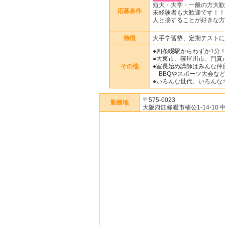
短大・大学・一般の方大歓
応募条件
未経験者も大歓迎です！！
人と接することが好きな方
特徴
大手学習塾、定期テストに
●四条畷駅からわずか1分
●大東市、寝屋川市、門真
その他
●室長始め講師はみんな仲
BBQやスポーツ大会など
●いろんな世代、いろんな
〒575-0023
勤務地
大阪府四條畷市楠公1-14-10