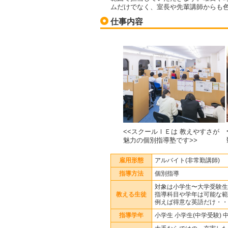
ムだけでなく、室長や先輩講師からも
仕事内容
<<スクールＩＥは 教えやすさが
魅力の個別指導塾です>>
雇用形態
アルバイト(非常勤講師)
指導方法
個別指導
対象は小学生〜大学受験生
教える生徒
指導科目や学年は可能な範
例えば得意な英語だけ・・
指導学年
小学生 小学生(中学受験) 