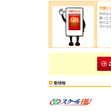
先輩か
中川さ
困った
みんな
子ども
塾情報