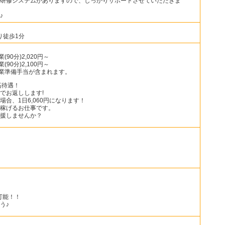
研修システムがありますので、しっかりサポートさせていただきま
♪
り徒歩1分
90分)2,020円～
90分)2,100円～
授業準備手当が含まれます。
と高待遇！
でお返しします!
場合、1日6,060円になります！
稼げるお仕事です。
援しませんか？
可能！！
う♪