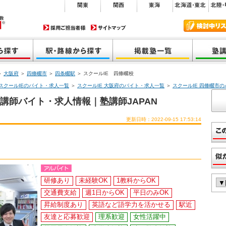
＞
大阪府
＞
四條畷市
＞
四条畷駅
＞ スクールIE 四條畷校
スクールIEのバイト・求人一覧
＞
スクールIE 大阪府のバイト・求人一覧
＞
スクールIE 四條畷市
講師バイト・求人情報｜塾講師JAPAN
更新日時：2022-09-15 17:53:14
研修あり
未経験OK
1教科からOK
交通費支給
週1日からOK
平日のみOK
昇給制度あり
英語など語学力を活かせる
駅近
友達と応募歓迎
理系歓迎
女性活躍中