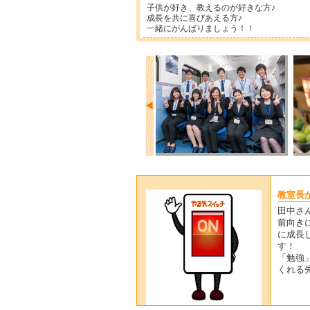
子供が好き、教えるのが好きな方♪
成長を共に喜びあえる方♪
一緒にがんばりましょう！！
教室長
田中さ
前向き
に成長
す！
「勉強
くれる