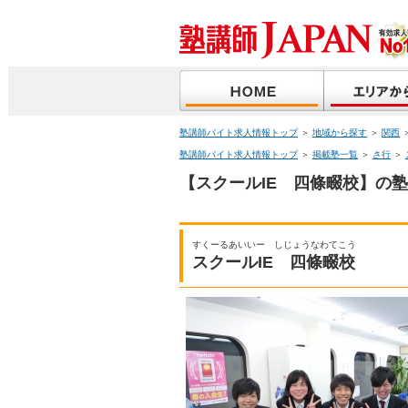
塾講師バイト求人情報トップ
＞
地域から探す
＞
関西
塾講師バイト求人情報トップ
＞
掲載塾一覧
＞
さ行
＞
【スクールIE 四條畷校】の塾
すくーるあいいー しじょうなわてこう
スクールIE 四條畷校