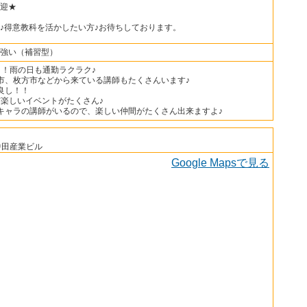
迎★
♪得意教科を活かしたい方♪お待ちしております。
強い（補習型）
！！雨の日も通勤ラクラク♪
市、枚方市などから来ている講師もたくさんいます♪
良し！！
楽しいイベントがたくさん♪
キャラの講師がいるので、楽しい仲間がたくさん出来ますよ♪
 中田産業ビル
Google Mapsで見る