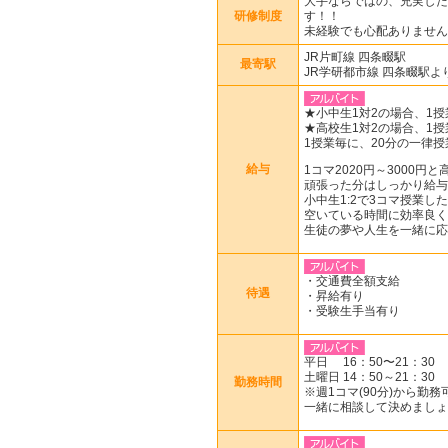
大手ならではの、充実した
研修制度
す！！
未経験でも心配ありません
JR片町線 四条畷駅
最寄駅
JR学研都市線 四条畷駅よ
★小中生1対2の場合、1授業(
★高校生1対2の場合、1授業(
1授業毎に、20分の一律
給与
1コマ2020円～3000円
頑張った分はしっかり給与
小中生1:2で3コマ授業した
空いている時間に効率良く
生徒の夢や人生を一緒に応
・交通費全額支給
待遇
・昇給有り
・受験生手当有り
平日 16：50〜21：30
土曜日 14：50～21：30
勤務時間
※週1コマ(90分)から勤務
一緒に相談して決めましょ