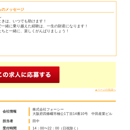
らのメッセージ
ん
ときは、いつでも助けます！
で一緒に乗り越えた経験は、一生の財産になります！
たちと一緒に、楽しくがんばりましょう！
▲ページの先頭へ
株式会社フォーシー
会社情報
大阪府四條畷市楠公1丁目14番10号 中田産業ビル
担当者
田中
受付時間
14：00〜22：00（日祝除く）