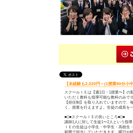
【未経験も2,020円～(1授業90分
スクールＩＥは【週1日・1授業〜】の
いただく教科も指導可能な教科のみで
【担任制】を取り入れていますので、
く、授業を行えますよ。生徒の成長を
■□■スクールＩＥの良いところ■□■
講師1人に対して生徒1〜2人という指
ＩＥの生徒は小学生・中学生・高校生
範囲で担当していただきます。曜日や