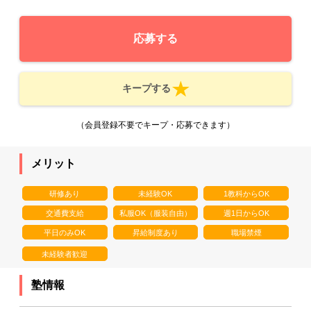
応募する
キープする
（会員登録不要でキープ・応募できます）
メリット
研修あり
未経験OK
1教科からOK
交通費支給
私服OK（服装自由）
週1日からOK
平日のみOK
昇給制度あり
職場禁煙
未経験者歓迎
塾情報