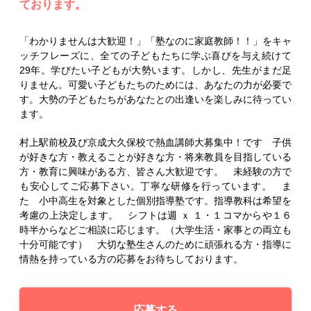
ております。
「わかりませんは大歓迎！」「塾なのに家庭教師！！」をキャ
ッチフレーズに、全ての子どもたちに学ぶ喜びを与え続けて
29年。学びたい子どもが大勢います。しかし、先生がまだ足
りません。可愛い子どもたちのためには、あなたの力が必要で
す。大勢の子どもたちがあなたとの出逢いを楽しみに待ってい
ます。
村上駅前校及び京成大久保校で熱血講師大募集中！です 子供
が好きな方・教えることが好きな方・将来教員を目指している
方・教育に興味がある方、皆さん大歓迎です。 未経験の方で
も安心してご応募下さい。丁寧な研修を行っています。 ま
た 小中高生を対象とした個別指導塾です。指導教科は希望を
考慮の上決定します。 シフトは週 ｘ １・１コマからや１６
時半からなどご相談に応じます。（大学生活・家事との両立も
十分可能です） 大切な塾生さんのために頑張れる方・指導に
情熱を持っている方の応募をお待ちしております。
応募する