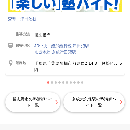
森塾 津田沼校
指導方法
個別指導
最寄り駅
JR中央・総武緩行線 津田沼駅
京成本線 京成津田沼駅
勤務地
千葉県千葉県船橋市前原西2-14-3 興松ビル 5
階
習志野市の塾講師バイ
京成大久保駅の塾講師バ
ト一覧
イト一覧