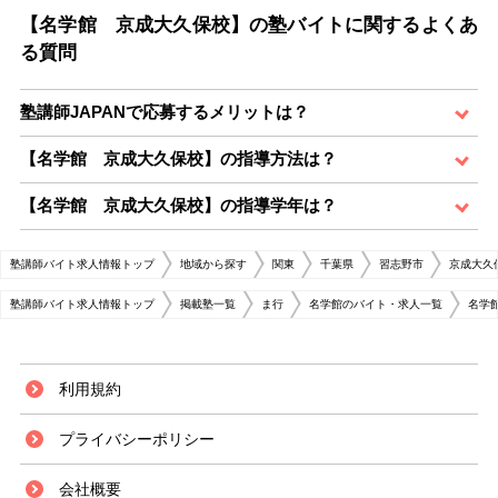
【名学館 京成大久保校】の塾バイトに関するよくあ
る質問
塾講師JAPANで応募するメリットは？
【名学館 京成大久保校】の指導方法は？
【名学館 京成大久保校】の指導学年は？
塾講師バイト求人情報トップ
地域から探す
関東
千葉県
習志野市
京成大久
塾講師バイト求人情報トップ
掲載塾一覧
ま行
名学館のバイト・求人一覧
名学
利用規約
プライバシーポリシー
会社概要