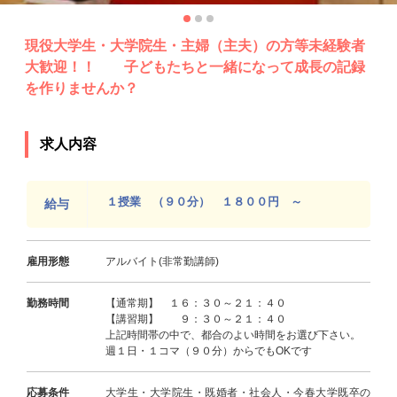
現役大学生・大学院生・主婦（主夫）の方等未経験者
大歓迎！！ 子どもたちと一緒になって成長の記録
を作りませんか？
求人内容
１授業 （９０分） １８００円 ～
給与
雇用形態
アルバイト(非常勤講師)
勤務時間
【通常期】 １６：３０～２１：４０
【講習期】 ９：３０～２１：４０
上記時間帯の中で、都合のよい時間をお選び下さい。
週１日・１コマ（９０分）からでもOKです
応募条件
大学生・大学院生・既婚者・社会人・今春大学既卒の