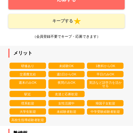
キープする
（会員登録不要でキープ・応募できます）
メリット
研修あり
未経験OK
1教科からOK
交通費支給
週1日からOK
平日のみOK
週末のみOK
夜間のみOK
英語など語学力を活か
せる
駅近
友達と応募歓迎
理系歓迎
女性活躍中
帰国子女歓迎
大学生歓迎
未経験者歓迎
中学受験経験者歓迎
高校生指導経験者歓迎