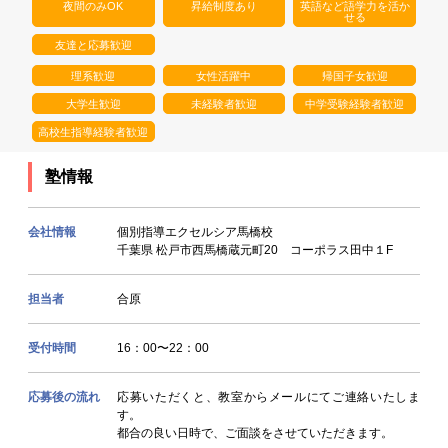
夜間のみOK
昇給制度あり
英語など語学力を活か
せる
友達と応募歓迎
理系歓迎
女性活躍中
帰国子女歓迎
大学生歓迎
未経験者歓迎
中学受験経験者歓迎
高校生指導経験者歓迎
塾情報
会社情報
個別指導エクセルシア馬橋校
千葉県 松戸市西馬橋蔵元町20 コーポラス田中１F
担当者
合原
受付時間
16：00〜22：00
応募後の流れ
応募いただくと、教室からメールにてご連絡いたしま
す。
都合の良い日時で、ご面談をさせていただきます。