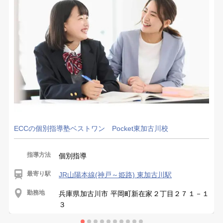
ECCの個別指導塾ベストワン Pocket東加古川校
指導方法
個別指導
最寄り駅
JR山陽本線(神戸～姫路) 東加古川駅
勤務地
兵庫県加古川市 平岡町新在家２丁目２７１－１
３