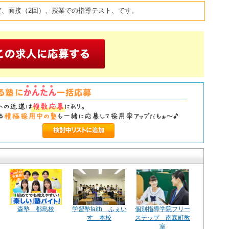
査、面接（2回）、授業での指導テスト、です。
森塾 都島校
学習塾faith ふぇい
個別指導学院フリー
す 本校
ステップ 南森町教
室