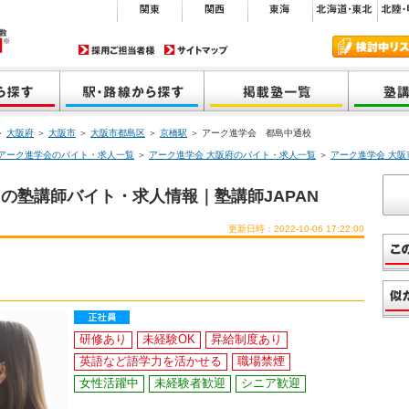
＞
大阪府
＞
大阪市
＞
大阪市都島区
＞
京橋駅
＞ アーク進学会 都島中通校
アーク進学会のバイト・求人一覧
＞
アーク進学会 大阪府のバイト・求人一覧
＞
アーク進学会 大
の塾講師バイト・求人情報｜塾講師JAPAN
更新日時：2022-10-06 17:22:00
研修あり
未経験OK
昇給制度あり
英語など語学力を活かせる
職場禁煙
女性活躍中
未経験者歓迎
シニア歓迎