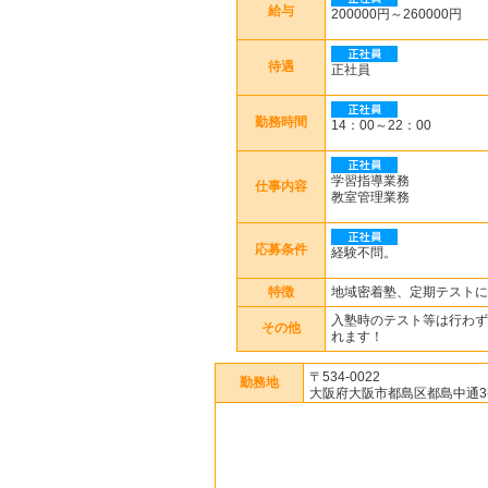
給与
200000円～260000円
待遇
正社員
勤務時間
14：00～22：00
学習指導業務
仕事内容
教室管理業務
応募条件
経験不問。
特徴
地域密着塾、定期テストに
入塾時のテスト等は行わず
その他
れます！
〒534-0022
勤務地
大阪府大阪市都島区都島中通3-17