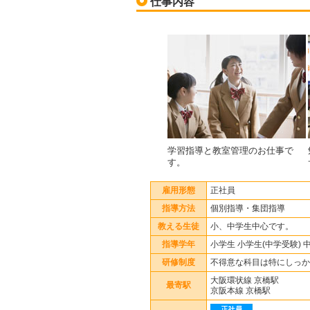
仕事内容
学習指導と教室管理のお仕事で
す。
雇用形態
正社員
指導方法
個別指導・集団指導
教える生徒
小、中学生中心です。
指導学年
小学生 小学生(中学受験) 
研修制度
不得意な科目は特にしっか
大阪環状線 京橋駅
最寄駅
京阪本線 京橋駅