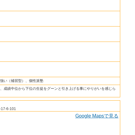
強い（補習型）、個性派塾
、成績中位から下位の生徒をグーンと引き上げる事にやりがいを感じら
-6-101
Google Mapsで見る