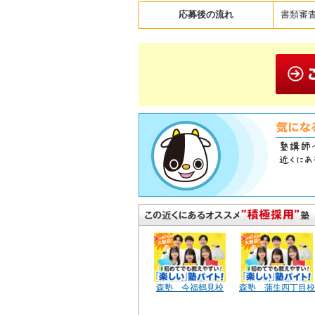
応募後の流れ
書類審
森塾 今福鶴見校
森塾 蒲生四丁目校