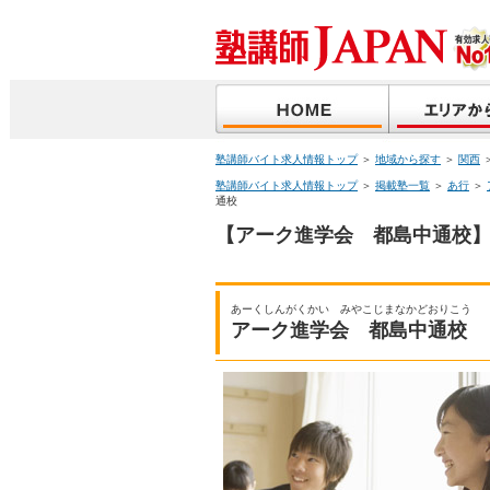
塾講師バイト求人情報トップ
＞
地域から探す
＞
関西
塾講師バイト求人情報トップ
＞
掲載塾一覧
＞
あ行
＞
通校
【アーク進学会 都島中通校】
あーくしんがくかい みやこじまなかどおりこう
アーク進学会 都島中通校