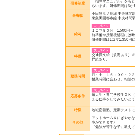
『指導マニュアル』をもと
研修制度
らいます。研修期間は3か
小田急江ノ島線 中央林間
最寄駅
東急田園都市線 中央林間
１コマ８０分 1,500円～
給与
前準備や授業後処理には時
研修期間は1コマ1,350
交通費支給（規定あり）※一
待遇
昇給あり。
月～土 １６：００～２２
勤務時間
授業時間に合わせ、相談の
短大生・専門学校生ＯＫ（
応募条件
える仕事をしてみたいとう
特徴
地域密着塾、定期テストに
アットホーム＆にぎやかな
その他
事ができます♪
『勉強が苦手な子に教えて