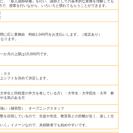
に、『新人講師研修』を行い、講師としての基本的な業務を理解しても
月で、授業を行いながら、いろいろと慣れてもらうことができます。
駅
駅
間に応じ業務給 時給1,040円をお支払いします。（規定あり）
円になります。
か月の上限は15,000円です。
：００
上シフトを決めて決定します。
大学生と同程度の学力を有している方）・大学生・大学院生・大卒 教
やる気のある方
強い（補習型）、オープニングスタッフ
塾を目指しているので、生徒や先生、教室長との距離が近く、楽しく仕
いく』イメージなので、未経験者でも始めやすいです。