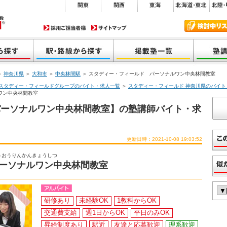
＞
神奈川県
＞
大和市
＞
中央林間駅
＞ スタディー・フィールド パーソナルワン中央林間教室
スタディー・フィールドグループのバイト・求人一覧
＞
スタディー・フィールド 神奈川県のバイト
ワン中央林間教室
パーソナルワン中央林間教室】の塾講師バイト・求
更新日時：2021-10-08 19:03:52
うおうりんかんきょうしつ
ーソナルワン中央林間教室
研修あり
未経験OK
1教科からOK
交通費支給
週1日からOK
平日のみOK
昇給制度あり
駅近
友達と応募歓迎
理系歓迎