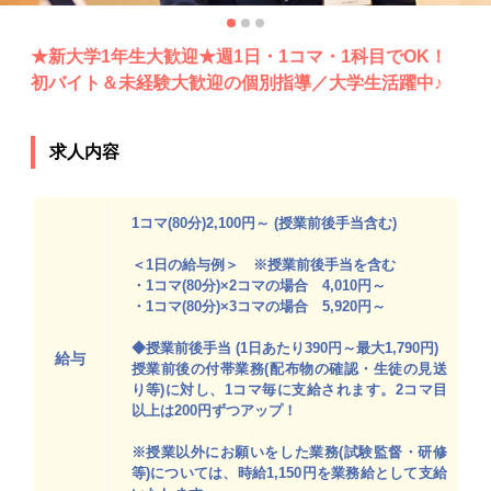
★新大学1年生大歓迎★週1日・1コマ・1科目でOK！
初バイト＆未経験大歓迎の個別指導／大学生活躍中♪
求人内容
1コマ(80分)2,100円～ (授業前後手当含む)
＜1日の給与例＞ ※授業前後手当を含む
・1コマ(80分)×2コマの場合 4,010円～
・1コマ(80分)×3コマの場合 5,920円～
◆授業前後手当 (1日あたり390円～最大1,790円)
給与
授業前後の付帯業務(配布物の確認・生徒の見送
り等)に対し、1コマ毎に支給されます。2コマ目
以上は200円ずつアップ！
※授業以外にお願いをした業務(試験監督・研修
等)については、時給1,150円を業務給として支給