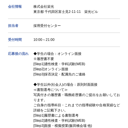
会社情報
株式会社栄光
東京都 千代田区富士見2-11-11 栄光ビル
担当者
採用受付センター
受付時間
10:00～21:00
応募後の流れ
◆学生の場合：オンライン面接
※履歴書不要
[Step1]適性検査・学科試験(WEB)
[Step2]オンライン面接
[Step3]採否決定・配属先のご連絡
◆学生以外(社会人)の場合：原則対面面接
≪書類選考について≫
写真付きの履歴書・職務経歴書のご提出をお願いしてお
ります。
ご自身の指導科目・これまでの指導経験や合格実績など
詳細をご記載下さい。
[Step1]履歴書による書類選考
[Step2]適性検査・学科試験(WEB)
[Step3]面接・模擬授業(飯田橋会場 他)