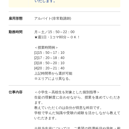
いたします。
雇用形態
アルバイト(非常勤講師)
勤務時間
月～土／15：50～22：00
★週1日・1コマ80分～ＯＫ！
＜授業時間例＞
[1]15：50～17：10
[2]17：20～18：40
[3]18：50～20：10
[4]20：20～21：40
上記時間帯から選択可能
※エリアにより異なる。
仕事内容
＜小学生～高校生を対象とした個別指導＞
生徒の理解度に合わせながら、授業を進めていただき
ます。
教えていただくのは自分が得意な科目です。
学校で学んだ知識や受験の経験を活かしながら教えて
いただきます。
※担当生徒については、ご希望の指導科目や学年・相