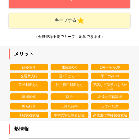
キープする
（会員登録不要でキープ・応募できます）
メリット
研修あり
未経験OK
1教科からOK
交通費支給
週1日からOK
平日のみOK
昇給制度あり
社員雇用制度あり
英語など語学力を活か
せる
職場禁煙
駅近
友達と応募歓迎
理系歓迎
女性活躍中
大学生歓迎
未経験者歓迎
中学受験経験者歓迎
高校生指導経験者歓迎
塾情報