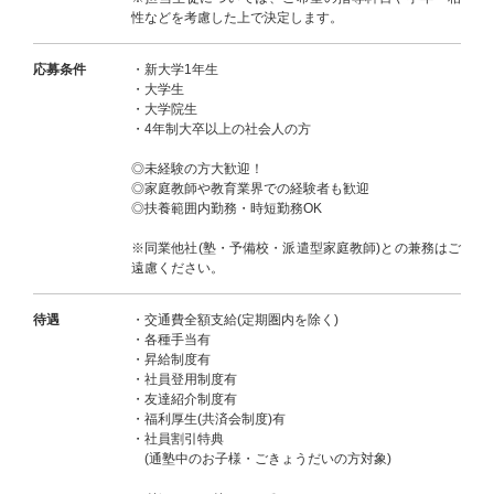
性などを考慮した上で決定します。
応募条件
・新大学1年生
・大学生
・大学院生
・4年制大卒以上の社会人の方
◎未経験の方大歓迎！
◎家庭教師や教育業界での経験者も歓迎
◎扶養範囲内勤務・時短勤務OK
※同業他社(塾・予備校・派遣型家庭教師)との兼務はご
遠慮ください。
待遇
・交通費全額支給(定期圏内を除く)
・各種手当有
・昇給制度有
・社員登用制度有
・友達紹介制度有
・福利厚生(共済会制度)有
・社員割引特典
(通塾中のお子様・ごきょうだいの方対象)