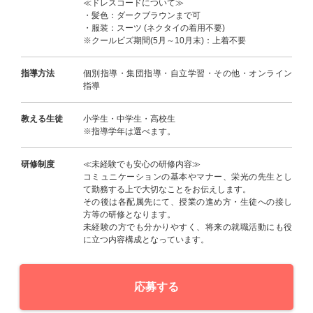
≪ドレスコードについて≫
・髪色：ダークブラウンまで可
・服装：スーツ (ネクタイの着用不要)
※クールビズ期間(5月～10月末)：上着不要
指導方法
個別指導・集団指導・自立学習・その他・オンライン
指導
教える生徒
小学生・中学生・高校生
※指導学年は選べます。
研修制度
≪未経験でも安心の研修内容≫
コミュニケーションの基本やマナー、栄光の先生とし
て勤務する上で大切なことをお伝えします。
その後は各配属先にて、授業の進め方・生徒への接し
方等の研修となります。
未経験の方でも分かりやすく、将来の就職活動にも役
に立つ内容構成となっています。
応募する