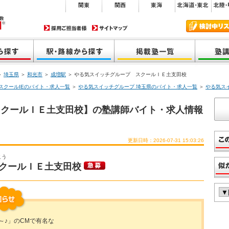
＞
埼玉県
＞
和光市
＞
成増駅
＞ やる気スイッチグループ スクールＩＥ土支田校
スクールIEのバイト・求人一覧
＞
やる気スイッチグループ 埼玉県のバイト・求人一覧
＞
やる気ス
スクールＩＥ土支田校】の塾講師バイト・求人情報
更新日時：2026-07-31 15:03:26
こう
クールＩＥ土支田校
～♪」のCMで有名な