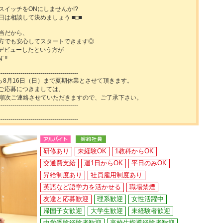
スイッチをONにしませんか!?
ト日は相談して決めましょう ■□■
当だから、
方でも安心してスタートできます◎
生デビューしたという方が
!!
----------------------------------------
から8月16日（日）まで夏期休業とさせて頂きます。
ご応募につきましては、
より順次ご連絡させていただきますので、ご了承下さい。
----------------------------------------
----------------------------------------
研修あり
未経験OK
1教科からOK
交通費支給
週1日からOK
平日のみOK
昇給制度あり
社員雇用制度あり
英語など語学力を活かせる
職場禁煙
友達と応募歓迎
理系歓迎
女性活躍中
帰国子女歓迎
大学生歓迎
未経験者歓迎
中学受験経験者歓迎
高校生指導経験者歓迎