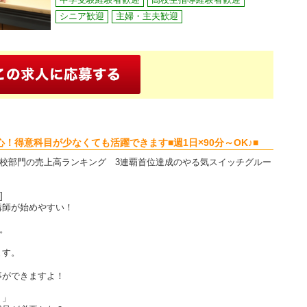
シニア歓迎
主婦・主夫歓迎
！得意科目が少なくても活躍できます■週1日×90分～OK♪■
備校部門の売上高ランキング 3連覇首位達成のやる気スイッチグルー
]
講師が始めやすい！
ル。
ます。
事ができますよ！
？」