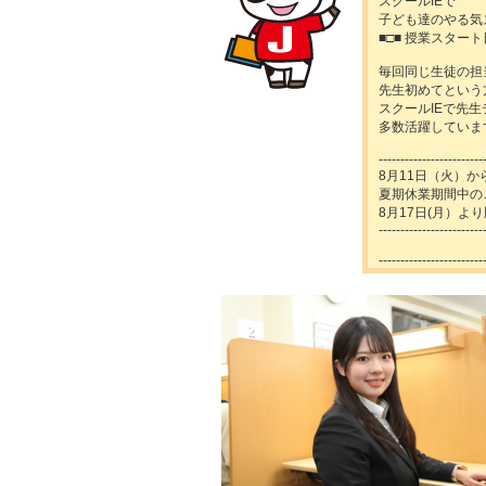
スクールIEで
子ども達のやる気
■□■ 授業スター
毎回同じ生徒の担
先生初めてという
スクールIEで先
多数活躍しています
------------------------
8月11日（火）
夏期休業期間中の
8月17日(月）
------------------------
------------------------