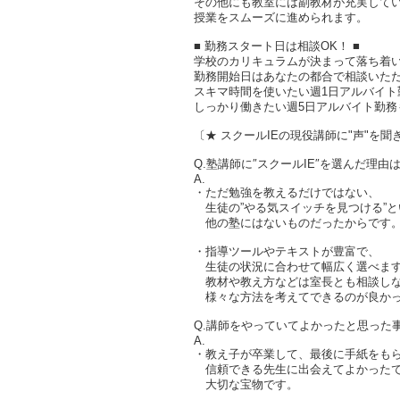
その他にも教室には副教材が充実して
授業をスムーズに進められます。
■ 勤務スタート日は相談OK！ ■
学校のカリキュラムが決まって落ち着
勤務開始日はあなたの都合で相談いた
スキマ時間を使いたい週1日アルバイト
しっかり働きたい週5日アルバイト勤務
〔★ スクールIEの現役講師に"声"を聞
Q.塾講師に″スクールIE″を選んだ理由
A.
・ただ勉強を教えるだけではない、
生徒の”やる気スイッチを見つける”と
他の塾にはないものだったからです
・指導ツールやテキストが豊富で、
生徒の状況に合わせて幅広く選べま
教材や教え方などは室長とも相談し
様々な方法を考えてできるのが良か
Q.講師をやっていてよかったと思った
A.
・教え子が卒業して、最後に手紙をも
信頼できる先生に出会えてよかったで
大切な宝物です。