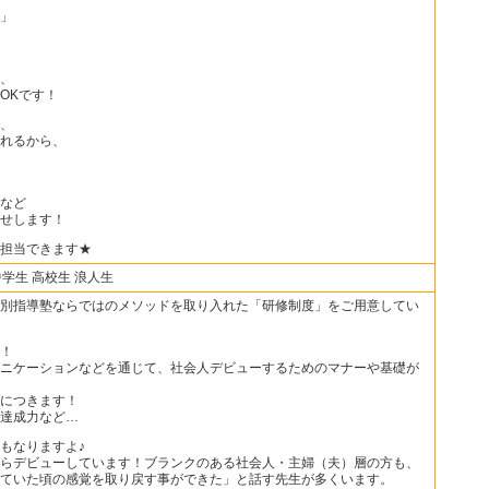
」
、
OKです！
、
れるから、
など
せします！
担当できます★
中学生 高校生 浪人生
別指導塾ならではのメソッドを取り入れた「研修制度」をご用意してい
！
ニケーションなどを通じて、社会人デビューするためのマナーや基礎が
につきます！
達成力など…
もなりますよ♪
らデビューしています！ブランクのある社会人・主婦（夫）層の方も、
ていた頃の感覚を取り戻す事ができた」と話す先生が多くいます。