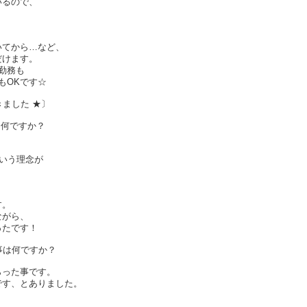
いるので、
いてから…など、
だけます。
勤務も
もOKです☆
きました ★〕
は何ですか？
いう理念が
。
す。
ながら、
ったです！
事は何ですか？
らった事です。
す、とありました。