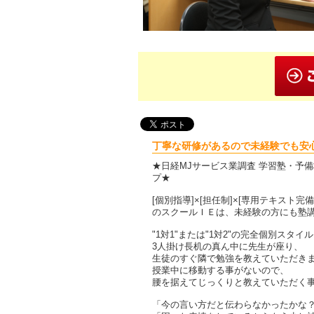
丁寧な研修があるので未経験でも安心
★日経MJサービス業調査 学習塾・予
プ★
[個別指導]×[担任制]×[専用テキスト完備
のスクールＩＥは、未経験の方にも塾
"1対1"または"1対2"の完全個別スタイ
3人掛け長机の真ん中に先生が座り、
生徒のすぐ隣で勉強を教えていただき
授業中に移動する事がないので、
腰を据えてじっくりと教えていただく
「今の言い方だと伝わらなかったかな