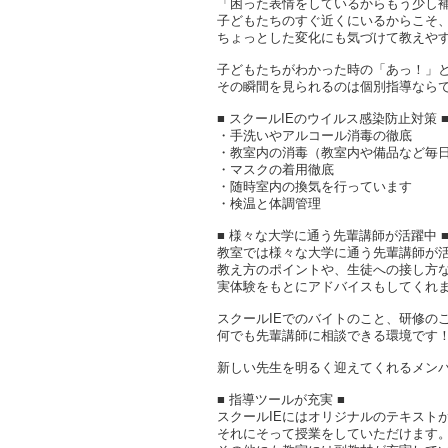
「困った表情をしているからもう少し
子どもたちのすぐ近くにいるからこそ
ちょっとした変化にも気づけて教えや
子どもたちがわかった時の「あっ！」
その瞬間を見られるのは個別指導なら
■ スクールIEのウイルス感染防止対策 
・手洗いやアルコール消毒の徹底
・教室内の消毒（教室内や備品など毎
・マスクの着用徹底
・随時室内の換気を行っています
・検温と体調管理
■ 様々な大学に通う先輩講師が活躍中 
教室では様々な大学に通う先輩講師が
教え方のポイントや、生徒への接し方
実体験をもとにアドバイスもしてくれ
スクールIEでのバイトのこと、研修の
何でも先輩講師に相談できる環境です
新しい先生を明るく迎えてくれるメンバ
■ 指導ツールが充実 ■
スクールIEにはオリジナルのテキスト
それにそって授業をしていただけます