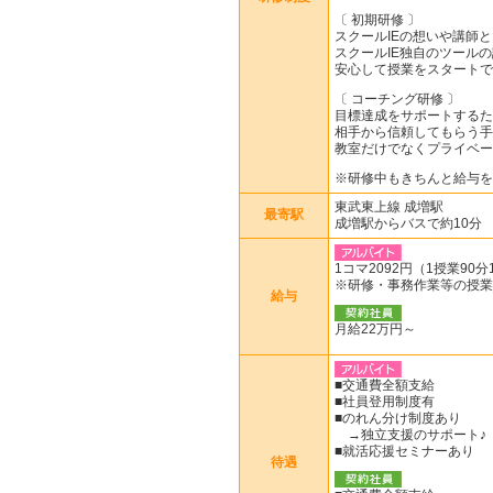
〔 初期研修 〕
スクールIEの想いや講師
スクールIE独自のツール
安心して授業をスタートで
〔 コーチング研修 〕
目標達成をサポートするた
相手から信頼してもらう手
教室だけでなくプライベー
※研修中もきちんと給与を
東武東上線 成増駅
最寄駅
成増駅からバスで約10分
1コマ2092円（1授業90分
※研修・事務作業等の授業
給与
月給22万円～
■交通費全額支給
■社員登用制度有
■のれん分け制度あり
→独立支援のサポート♪
■就活応援セミナーあり
待遇