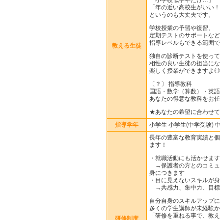
「小学校低学年だけ…」
「年の近い高校生がいい！
というのも大丈夫です。
学校授業の予習や復習、
定期テストのサポートなど
指導レベルもできる範囲で
教える生徒
独自の診断テストを使って
相性の良い生徒の担当にな
楽しく授業ができますよ◎
〔？〕 指導教科
国語・数学（算数）・英語
あなたの得意な教科をお任
★あなたの希望に合わせて
指導学年
小学生 小学生(中学受験) 
長年の豊富な教育実績と個
ます！
・就職活動にも活かせます
→保護者の方とのコミュ
身につきます
・目に見えないスキルが身
→共感力、集中力、目標
自分自身のスキルアップに
多くの学生講師が未経験か
「研修を重ねる事で、教え
研修制度