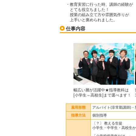
・教育実習に行った時、講師の経験が
とても役立ちました！
授業の組み立て方や雰囲気作りが
上手いと褒められました。
仕事内容
幅広い層が活躍中★指導教科は
[小学生～高校生]まで選べます！
雇用形態
アルバイト(非常勤講師)・
指導方法
個別指導
〔？〕 教える生徒
小学生・中学生・高校生か