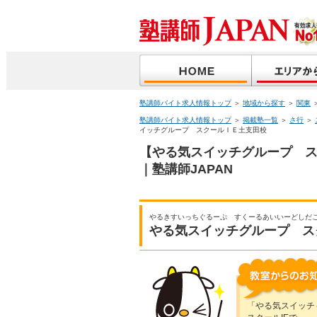
塾講師バイト求人情報トップ
＞
地域から探す
＞
関東
塾講師バイト求人情報トップ
＞
掲載塾一覧
＞
さ行
＞
イッチグループ スクールＩＥ土支田校
【やる気スイッチグループ 
｜塾講師JAPAN
やるきすいっちぐるーぷ すくーるあいいーどしだ
やる気スイッチグループ ス
「やる気スイッチ