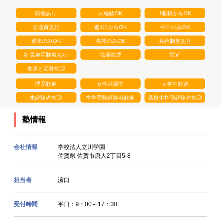
研修あり
未経験OK
1教科からOK
交通費支給
週1日からOK
平日のみOK
週末のみOK
夜間のみOK
昇給制度あり
社員雇用制度あり
職場禁煙
駅近
友達と応募歓迎
理系歓迎
女性活躍中
大学生歓迎
未経験者歓迎
中学受験経験者歓迎
高校生指導経験者歓迎
塾情報
会社情報
学校法人立川学園
佐賀県 佐賀市唐人2丁目5-8
担当者
濵口
受付時間
平日：9：00～17：30