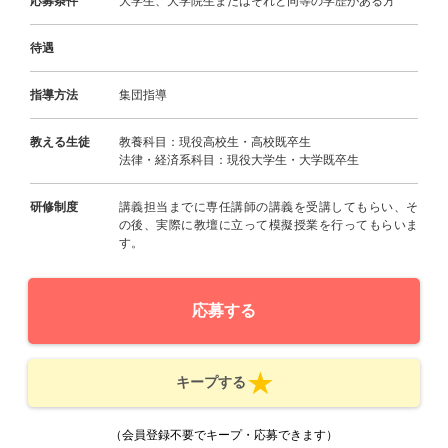
応募条件
大学生、大学院生またはそれと同等の学歴がある方
待遇
指導方法
集団指導
教える生徒
教養科目：現役高校生・高校既卒生
法律・経済系科目：現役大学生・大学既卒生
研修制度
講義担当までに専任講師の講義を受講してもらい、そ
の後、実際に教壇に立って模擬授業を行ってもらいま
す。
応募する
キープする
（会員登録不要でキープ・応募できます）