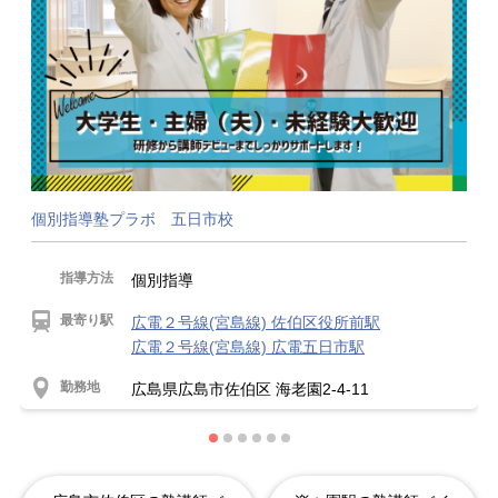
個別指導塾プラボ 五日市校
指導方法
個別指導
最寄り駅
広電２号線(宮島線) 佐伯区役所前駅
広電２号線(宮島線) 広電五日市駅
勤務地
広島県広島市佐伯区 海老園2-4-11