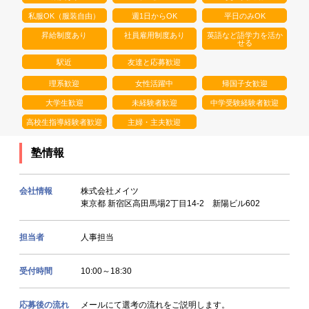
私服OK（服装自由）
週1日からOK
平日のみOK
昇給制度あり
社員雇用制度あり
英語など語学力を活か
せる
駅近
友達と応募歓迎
理系歓迎
女性活躍中
帰国子女歓迎
大学生歓迎
未経験者歓迎
中学受験経験者歓迎
高校生指導経験者歓迎
主婦・主夫歓迎
塾情報
会社情報
株式会社メイツ
東京都 新宿区高田馬場2丁目14-2 新陽ビル602
担当者
人事担当
受付時間
10:00～18:30
応募後の流れ
メールにて選考の流れをご説明します。