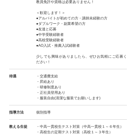
教員免許や資格は必要ありません！
＜歓迎します！＞
●アルバイトが初めての方・講師未経験の方
●ダブルワーク・副業希望の方
●友達と応募
●中学受験経験者
●高校受験経験者
●AO入試・推薦入試経験者
少しでも興味がありましたら、ぜひお気軽にご応募く
ださい！
待遇
・交通費支給
・昇給あり
・研修制度あり
・正社員登用あり
・服装自由(清潔な服装でお願いします)
指導方法
個別指導
教える生徒
・中高一貫校生テスト対策（中高一貫校１～６年生）
・高校生の定期テスト対策（高校１～３年生）