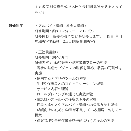
１対多個別指導形式で比較的長時間勉強を見るスタイ
ルです。
研修制度
＜アルバイト講師、社会人講師＞
研修期間：約8コマ分（一コマ120分）
研修内容：指導の流れなどを研修します。(1回目 高田
馬場教室で勤務、2回目以降 勤務教室)
＜正社員講師＞
研修期間：約2か月間
研修内容：- 勤怠管理や基本業務フローの習得
- 当社の理念やビジョンの理解を深め、教育の可能性を
実感
- 使用するアプリやツールの習得
- 生徒や保護者とのコミュニケーション習得
- サービス内容の理解
- ロールプレイングを通じた実践体験
- 電話対応スキルやご提案スキルの習得
- 授業の進め方やアルバイト講師への指示方法を習得
- 成績向上のために学習が不足している顧客に対しての
提案
- 顧客管理や事務作業を効率的に行うスキルの習得