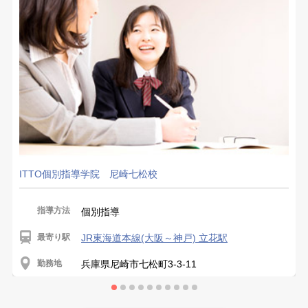
ITTO個別指導学院 尼崎七松校
指導方法
個別指導
最寄り駅
JR東海道本線(大阪～神戸) 立花駅
勤務地
兵庫県尼崎市七松町3-3-11