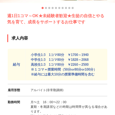
週1日1コマ～OK★未経験者歓迎★生徒の自信とやる
気を育て、成長をサポートするお仕事です
求人内容
小学生1:3 1コマ80分 ￥1700～1940
中学生1:3 1コマ80分 ￥1828～2068
給与
高校生1:3 1コマ80分 ￥2260～2500
※１コマ＝授業時間（50分or80分or100分）
※給与には最大10分の授業準備時間を含む
雇用形態
アルバイト(非常勤講師)
勤務時間
月〜土 16：00〜22：00
夏期・冬期講習などの時期は時間帯が異なる場合があ
ります。