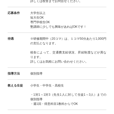
詳しくは校舎までお問合せください。
応募条件
大学生以上
短大生OK
専門学校生OK
塾講師に少しでも興味があればOKです！
待遇
※研修期間中（20コマ）は、１コマ50分あたり1,000円
の支払となります。
校舎によって、交通費支給状況、昇給制度などが異な
ります。
詳しくはお気軽にお問い合わせください。
指導方法
個別指導
教える生徒
小学生・中学生・高校生
・1対1～1対3（先生1人に対して生徒1～3人）までの
個別指導
・週1回・得意科目1教科からでOK