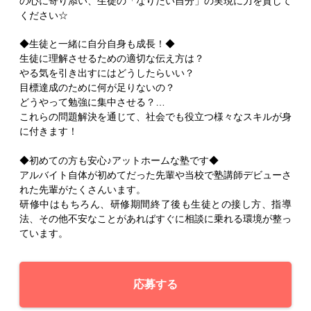
の心に寄り添い、生徒の「なりたい自分」の実現に力を貸して
ください☆
◆生徒と一緒に自分自身も成長！◆
生徒に理解させるための適切な伝え方は？
やる気を引き出すにはどうしたらいい？
目標達成のために何が足りないの？
どうやって勉強に集中させる？…
これらの問題解決を通じて、社会でも役立つ様々なスキルが身
に付きます！
◆初めての方も安心♪アットホームな塾です◆
アルバイト自体が初めてだった先輩や当校で塾講師デビューさ
れた先輩がたくさんいます。
研修中はもちろん、研修期間終了後も生徒との接し方、指導
法、その他不安なことがあればすぐに相談に乗れる環境が整っ
ています。
応募する