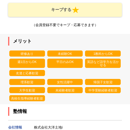
キープする
（会員登録不要でキープ・応募できます）
メリット
研修あり
未経験OK
1教科からOK
週1日からOK
平日のみOK
英語など語学力を活か
せる
友達と応募歓迎
理系歓迎
女性活躍中
帰国子女歓迎
大学生歓迎
未経験者歓迎
中学受験経験者歓迎
高校生指導経験者歓迎
塾情報
会社情報
株式会社大洋土地i