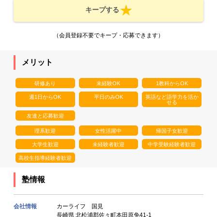
キープする
（会員登録不要でキープ・応募できます）
メリット
研修あり
未経験OK
1教科からOK
週1日からOK
平日のみOK
英語など語学力を活か
せる
友達と応募歓迎
理系歓迎
女性活躍中
帰国子女歓迎
大学生歓迎
未経験者歓迎
中学受験経験者歓迎
高校生指導経験者歓迎
塾情報
会社情報
カーライフ 国見
長崎県 北松浦郡佐々町本田原免41-1