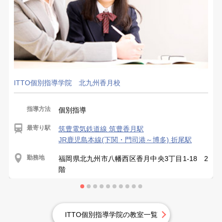
ITTO個別指導学院 北九州香月校
指導方法
個別指導
最寄り駅
筑豊電気鉄道線 筑豊香月駅
JR鹿児島本線(下関・門司港～博多) 折尾駅
勤務地
福岡県北九州市八幡西区香月中央3丁目1-18 2
階
ITTO個別指導学院の教室一覧