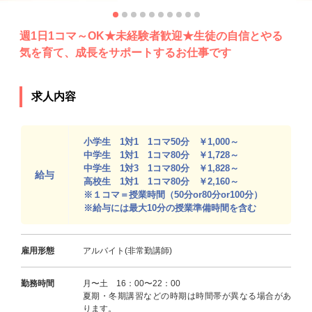
週1日1コマ～OK★未経験者歓迎★生徒の自信とやる
気を育て、成長をサポートするお仕事です
求人内容
小学生 1対1 1コマ50分 ￥1,000～
中学生 1対1 1コマ80分 ￥1,728～
中学生 1対3 1コマ80分 ￥1,828～
給与
高校生 1対1 1コマ80分 ￥2,160～
※１コマ＝授業時間（50分or80分or100分）
※給与には最大10分の授業準備時間を含む
雇用形態
アルバイト(非常勤講師)
勤務時間
月〜土 16：00〜22：00
夏期・冬期講習などの時期は時間帯が異なる場合があ
ります。