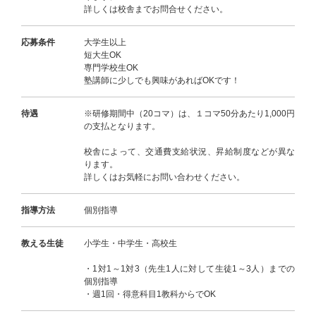
詳しくは校舎までお問合せください。
応募条件
大学生以上
短大生OK
専門学校生OK
塾講師に少しでも興味があればOKです！
待遇
※研修期間中（20コマ）は、１コマ50分あたり1,000円
の支払となります。
校舎によって、交通費支給状況、昇給制度などが異な
ります。
詳しくはお気軽にお問い合わせください。
指導方法
個別指導
教える生徒
小学生・中学生・高校生
・1対1～1対3（先生1人に対して生徒1～3人）までの
個別指導
・週1回・得意科目1教科からでOK