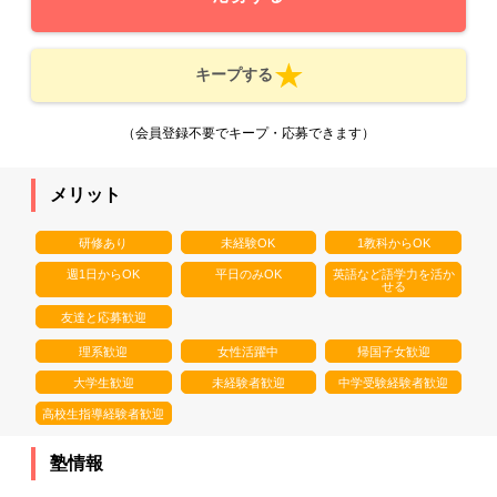
キープする
（会員登録不要でキープ・応募できます）
メリット
研修あり
未経験OK
1教科からOK
週1日からOK
平日のみOK
英語など語学力を活か
せる
友達と応募歓迎
理系歓迎
女性活躍中
帰国子女歓迎
大学生歓迎
未経験者歓迎
中学受験経験者歓迎
高校生指導経験者歓迎
塾情報