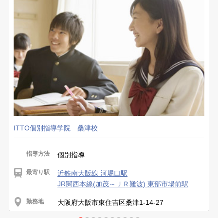
ITTO個別指導学院 桑津校
指導方法
個別指導
最寄り駅
近鉄南大阪線 河堀口駅
JR関西本線(加茂～ＪＲ難波) 東部市場前駅
勤務地
大阪府大阪市東住吉区桑津1-14-27