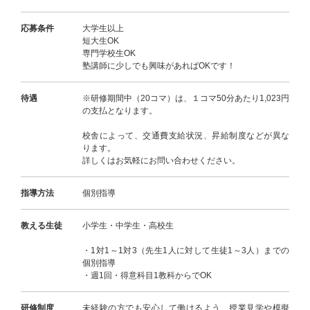
応募条件
大学生以上
短大生OK
専門学校生OK
塾講師に少しでも興味があればOKです！
待遇
※研修期間中（20コマ）は、１コマ50分あたり1,023円
の支払となります。
校舎によって、交通費支給状況、昇給制度などが異な
ります。
詳しくはお気軽にお問い合わせください。
指導方法
個別指導
教える生徒
小学生・中学生・高校生
・1対1～1対3（先生1人に対して生徒1～3人）までの
個別指導
・週1回・得意科目1教科からでOK
研修制度
未経験の方でも安心して働けるよう、授業見学や模擬