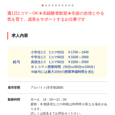
週1日1コマ～OK★未経験者歓迎★生徒の自信とやる
気を育て、成長をサポートするお仕事です
求人内容
小学生1:3 1コマ80分 ￥1700～1940
中学生1:3 1コマ80分 ￥1828～2068
給与
高校生1:3 1コマ80分 ￥2260～2500
※１コマ＝授業時間（50分or80分or100分）
※給与には最大10分の授業準備時間を含む
雇用形態
アルバイト(非常勤講師)
勤務時間
月〜土 16：00〜22：00
夏期・冬期講習などの時期は時間帯が異なる場合があ
ります。
詳しくは校舎までお問合せください。