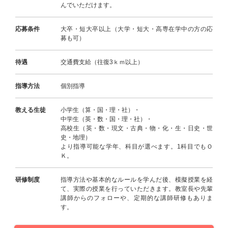
んでいただけます。
応募条件
大卒・短大卒以上（大学・短大・高専在学中の方の応
募も可）
待遇
交通費支給（往復3ｋｍ以上）
指導方法
個別指導
教える生徒
小学生（算・国・理・社）・
中学生（英・数・国・理・社）・
高校生（英・数・現文・古典・物・化・生・日史・世
史・地理）
より指導可能な学年、科目が選べます。1科目でもＯ
Ｋ。
研修制度
指導方法や基本的なルールを学んだ後、模擬授業を経
て、実際の授業を行っていただきます。教室長や先輩
講師からのフォローや、定期的な講師研修もありま
す。