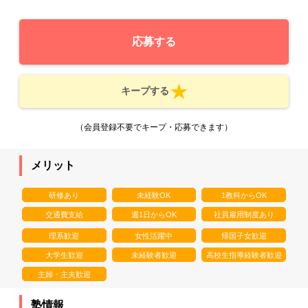
応募する
キープする
（会員登録不要でキープ・応募できます）
メリット
研修あり
未経験OK
1教科からOK
交通費支給
週1日からOK
社員雇用制度あり
理系歓迎
女性活躍中
帰国子女歓迎
大学生歓迎
未経験者歓迎
高校生指導経験者歓迎
主婦・主夫歓迎
塾情報