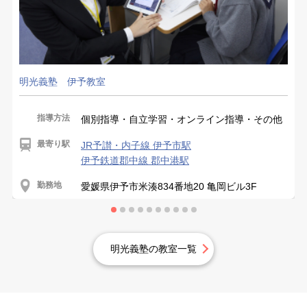
明光義塾 伊予教室
指導方法
個別指導・自立学習・オンライン指導・その他
最寄り駅
JR予讃・内子線 伊予市駅
伊予鉄道郡中線 郡中港駅
勤務地
愛媛県伊予市米湊834番地20 亀岡ビル3F
明光義塾の教室一覧