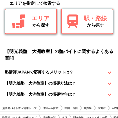
エリアを指定して検索する
エリア
駅・路線
から探す
から探す
【明光義塾 大洲教室】の塾バイトに関するよくある
質問
塾講師JAPANで応募するメリットは？
【明光義塾 大洲教室】の指導方法は？
【明光義塾 大洲教室】の指導学年は？
塾講師バイト求人情報トップ
地域から探す
中国・四国
愛媛県
大洲市
五郎
塾講師バイト求人情報トップ
掲載塾一覧
ま行
明光義塾のバイト・求人一覧
明