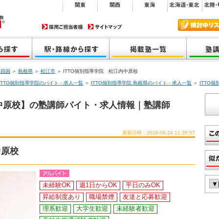
・四国
＞
島根県
＞
松江市
＞ ITTO個別指導学院 松江内中原校
ITTO個別指導学院のバイト・求人一覧
＞
ITTO個別指導学院 島根県のバイト・求人一覧
＞
ITTO
内中原校】の塾講師バイト・求人情報｜塾講師
更新日時：2026-06-24 11:35:57
中原校
未経験OK
週1日からOK
平日のみOK
昇給制度あり
職場禁煙
友達と応募歓迎
理系歓迎
大学生歓迎
未経験者歓迎