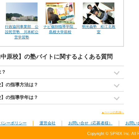
行政協同事業部 公
ナビ個別指導学院
明光義塾 松江北教
設民営塾 川本町公
島根大学前校
室
営学習塾
江内中原校】の塾バイトに関するよくある質問
は？
校】の指導方法は？
校】の指導学年は？
▲ページの先頭へ
バシーポリシー
運営会社
お問い合せ（応募者様）
お問い
Copyright © SPRIX Inc. All 