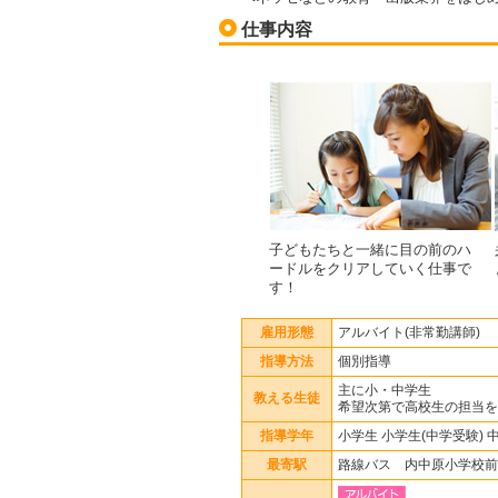
仕事内容
子どもたちと一緒に目の前のハ
ードルをクリアしていく仕事で
す！
雇用形態
アルバイト(非常勤講師)
指導方法
個別指導
主に小・中学生
教える生徒
希望次第で高校生の担当を
指導学年
小学生 小学生(中学受験) 
最寄駅
路線バス 内中原小学校前