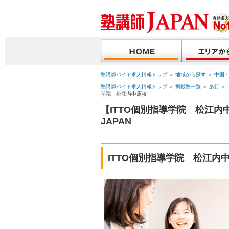
塾講師バイト求人情報トップ
＞
地域から探す
＞
中国
塾講師バイト求人情報トップ
＞
掲載塾一覧
＞
あ行
＞
学院 松江内中原校
【ITTO個別指導学院 松江
JAPAN
ITTO個別指導学院 松江内