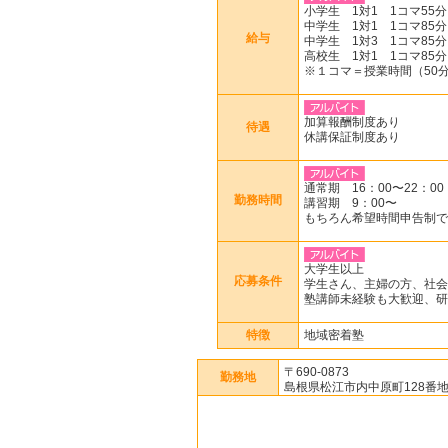
小学生 1対1 1コマ55分 
中学生 1対1 1コマ85分 
給与
中学生 1対3 1コマ85分 
高校生 1対1 1コマ85分 
※１コマ＝授業時間（50分o
加算報酬制度あり
待遇
休講保証制度あり
通常期 16：00〜22：00
勤務時間
講習期 9：00〜
もちろん希望時間申告制で
大学生以上
応募条件
学生さん、主婦の方、社会
塾講師未経験も大歓迎、研
特徴
地域密着塾
〒690-0873
勤務地
島根県松江市内中原町128番