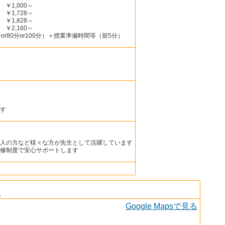
￥1,000～
￥1,728～
￥1,828～
￥2,160～
r80分or100分）＋授業準備時間等（前5分）
す
人の方など様々な方が先生として活躍しています
修制度で安心サポートします
地
Google Mapsで見る