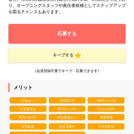
り、オープニングスタッフや責任者候補としてステップアップ
を図るチャンスもあります。
応募する
キープする
（会員登録不要でキープ・応募できます）
メリット
研修あり
未経験OK
1教科からOK
交通費支給
週1日からOK
平日のみOK
夜間のみOK
昇給制度あり
職場禁煙
理系歓迎
女性活躍中
大学生歓迎