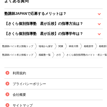
よくある質問
塾講師JAPANで応募するメリットは？
【さくら個別指導塾 星が丘校】の指導方法は？
【さくら個別指導塾 星が丘校】の指導学年は？
塾講師バイト求人情報トップ
地域から探す
関東
神奈川県
相模原市
相模原
塾講師バイト求人情報トップ
掲載塾一覧
さ行
さくら個別指導塾のバイト・求人一覧
利用規約
プライバシーポリシー
会社概要
サイトマップ