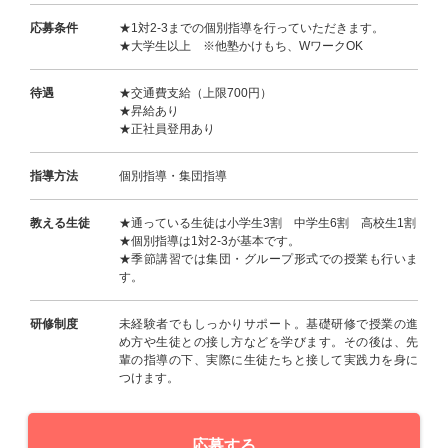
応募条件
★1対2-3までの個別指導を行っていただきます。
★大学生以上 ※他塾かけもち、WワークOK
待遇
★交通費支給（上限700円）
★昇給あり
★正社員登用あり
指導方法
個別指導・集団指導
教える生徒
★通っている生徒は小学生3割 中学生6割 高校生1割
★個別指導は1対2-3が基本です。
★季節講習では集団・グループ形式での授業も行いま
す。
研修制度
未経験者でもしっかりサポート。基礎研修で授業の進
め方や生徒との接し方などを学びます。その後は、先
輩の指導の下、実際に生徒たちと接して実践力を身に
つけます。
応募する