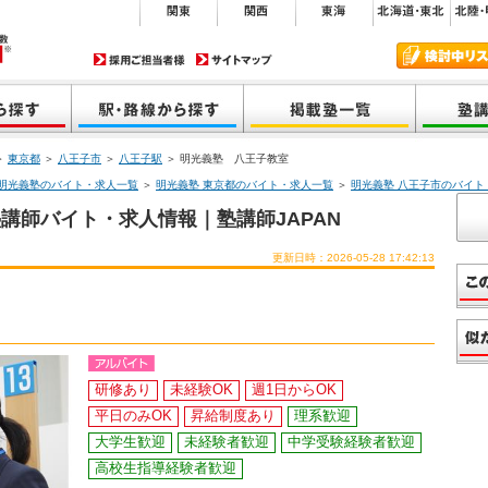
＞
東京都
＞
八王子市
＞
八王子駅
＞ 明光義塾 八王子教室
明光義塾のバイト・求人一覧
＞
明光義塾 東京都のバイト・求人一覧
＞
明光義塾 八王子市のバイト
講師バイト・求人情報｜塾講師JAPAN
更新日時：2026-05-28 17:42:13
研修あり
未経験OK
週1日からOK
平日のみOK
昇給制度あり
理系歓迎
大学生歓迎
未経験者歓迎
中学受験経験者歓迎
高校生指導経験者歓迎