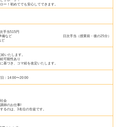
とサポート！
ロー！初めてでも安心してできます。
日次手当515円
+5分授業準備など 日次手当（授業前・後の25分）
など
限500円で支給いたします。
昇給可能性あり
に基づき、コマ給を改定いたします。
日：14:00〜20:00
社会
講師のお仕事!
するのは、3名位の生徒です。