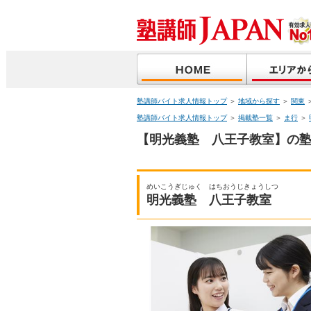
塾講師バイト求人情報トップ
＞
地域から探す
＞
関東
塾講師バイト求人情報トップ
＞
掲載塾一覧
＞
ま行
＞
【明光義塾 八王子教室】の塾
めいこうぎじゅく はちおうじきょうしつ
明光義塾 八王子教室