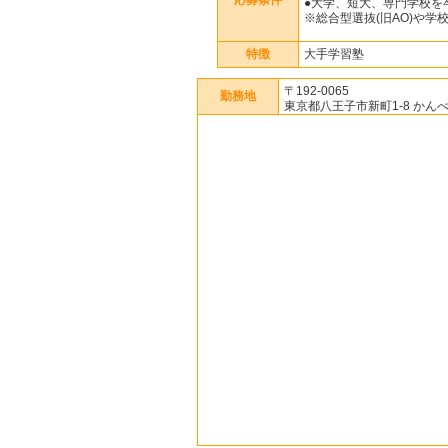
応募条件
●大学、短大、専門学校を
※総合型選抜(旧AO)や
特徴
大手学習塾
〒192-0065
勤務地
東京都八王子市新町1-8 かん