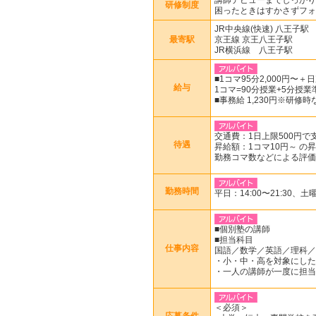
講師デビューまでしっかり
研修制度
困ったときはすかさずフォ
JR中央線(快速) 八王子駅
最寄駅
京王線 京王八王子駅
JR横浜線 八王子駅
■1コマ95分2,000円〜＋
給与
1コマ=90分授業
■事務給 1,230円※研修時
交通費：1日上
待遇
昇給額：1コマ10円～ の
勤務コマ数などによる評価
勤務時間
平日：14:00〜21:30、土曜
■個別塾の講師
■担当科目
仕事内容
国語／数学／英語／理科／
・小・中・高を対象にした
・一人の講師が一度に担当
＜必須＞