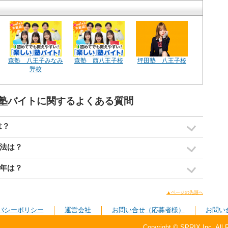
森塾 八王子みなみ
森塾 西八王子校
坪田塾 八王子校
野校
塾バイトに関するよくある質問
は？
法は？
年は？
▲ページの先頭へ
バシーポリシー
運営会社
お問い合せ（応募者様）
お問い
Copyright © SPRIX Inc. All 