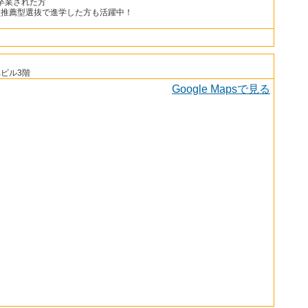
卒業された方
学校推薦型選抜で進学した方も活躍中！
べビル3階
Google Mapsで見る