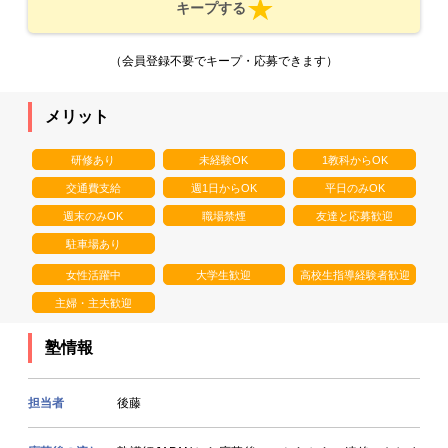
キープする
（会員登録不要でキープ・応募できます）
メリット
研修あり
未経験OK
1教科からOK
交通費支給
週1日からOK
平日のみOK
週末のみOK
職場禁煙
友達と応募歓迎
駐車場あり
女性活躍中
大学生歓迎
高校生指導経験者歓迎
主婦・主夫歓迎
塾情報
担当者
後藤