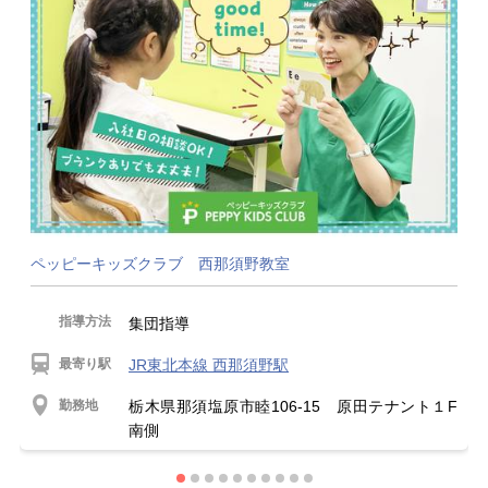
ペッピーキッズクラブ 西那須野教室
指導方法
集団指導
最寄り駅
JR東北本線 西那須野駅
勤務地
栃木県那須塩原市睦106-15 原田テナント１F
南側