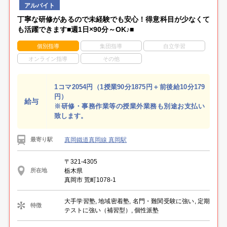
アルバイト
丁寧な研修があるので未経験でも安心！得意科目が少なくて
も活躍できます■週1日×90分～OK♪■
個別指導
集団指導
自立学習
オンライン指導
その他
1コマ2054円（1授業90分1875円＋前後給10分179
円）
給与
※研修・事務作業等の授業外業務も別途お支払い
致します。
真岡鐵道真岡線 真岡駅
最寄り駅
〒321-4305
栃木県
所在地
真岡市 荒町1078-1
大手学習塾, 地域密着塾, 名門・難関受験に強い, 定期
特徴
テストに強い（補習型）, 個性派塾