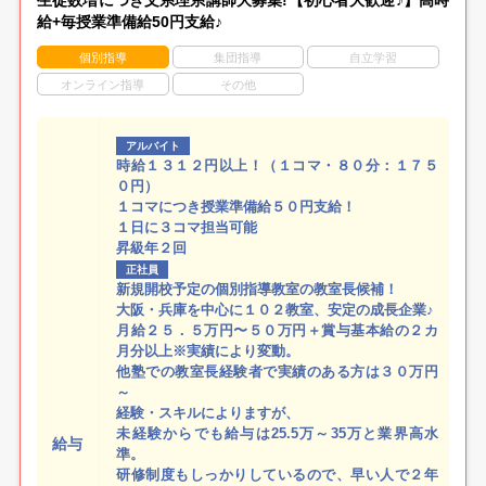
給+毎授業準備給50円支給♪
個別指導
集団指導
自立学習
オンライン指導
その他
アルバイト
時給１３１２円以上！（１コマ・８０分：１７５
０円）
１コマにつき授業準備給５０円支給！
１日に３コマ担当可能
昇級年２回
正社員
新規開校予定の個別指導教室の教室長候補！
大阪・兵庫を中心に１０２教室、安定の成長企業♪
月給２５．５万円〜５０万円＋賞与基本給の２カ
月分以上※実績により変動。
他塾での教室長経験者で実績のある方は３０万円
～
経験・スキルによりますが、
未経験からでも給与は25.5万～35万と業界高水
給与
準。
研修制度もしっかりしているので、早い人で２年