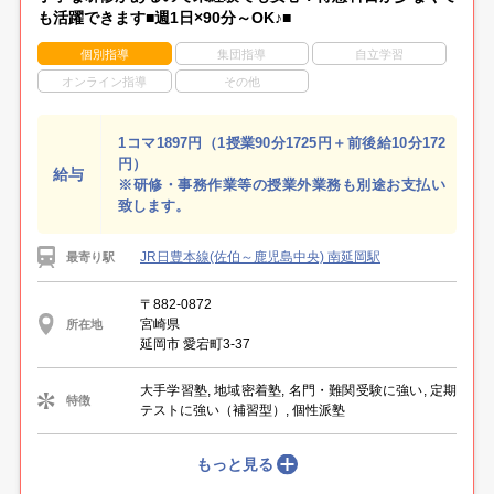
も活躍できます■週1日×90分～OK♪■
個別指導
集団指導
自立学習
オンライン指導
その他
1コマ1897円（1授業90分1725円＋前後給10分172
円）
給与
※研修・事務作業等の授業外業務も別途お支払い
致します。
JR日豊本線(佐伯～鹿児島中央) 南延岡駅
最寄り駅
〒882-0872
宮崎県
所在地
延岡市 愛宕町3-37
大手学習塾, 地域密着塾, 名門・難関受験に強い, 定期
特徴
テストに強い（補習型）, 個性派塾
もっと見る