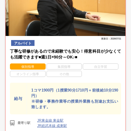
更新日：2026/07/31
アルバイト
丁寧な研修があるので未経験でも安心！得意科目が少なくて
も活躍できます■週1日×90分～OK♪■
個別指導
集団指導
自立学習
オンライン指導
その他
1コマ1900円（1授業90分1710円＋前後給10分190
円）
給与
※研修・事務作業等の授業外業務も別途お支払い
致します。
JR東金線 東金駅
最寄り駅
JR総武本線 成東駅