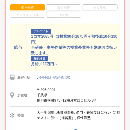
個別指導
集団指導
自立学習
オンライン指導
その他
アルバイト
1コマ2065円（1授業90分1875円＋前後給10分190
円）
給与
※研修・事務作業等の授業外業務も別途お支払い
致します。
契約社員
月給／22万円～
JR外房線 安房鴨川駅
最寄り駅
〒296-0001
千葉県
所在地
鴨川市横渚975−12梅月堂西口ビル 3Ｆ
大手学習塾, 地域密着塾, 名門・難関受験に強い, 定期
特徴
テストに強い（補習型）, 個性派塾