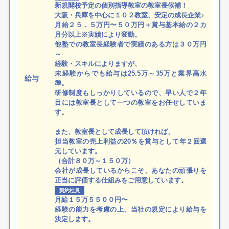
新規開校予定の個別指導教室の教室長候補！
大阪・兵庫を中心に１０２教室、安定の成長企業♪
月給２５．５万円〜５０万円＋賞与基本給の２カ
月分以上※実績により変動。
他塾での教室長経験者で実績のある方は３０万円
～
経験・スキルによりますが、
未経験からでも給与は25.5万～35万と業界高水
給与
準。
研修制度もしっかりしているので、早い人で２年
目には教室長として一つの教室をお任せしていま
す。
また、教室長として成長して頂ければ、
担当教室の売上利益の20％を賞与として年２回還
元しています。
（合計８０万～１５０万）
会社が成長しているからこそ、あなたの頑張りを
正当に評価する仕組みをご用意しています。
契約社員
月給１５万５５００円〜
経験の能力を考慮の上、当社の規定により給与を
決定します。