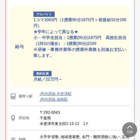
アルバイト
1コマ2065円（1授業90分1875円＋前後給10分190
円）
★学年によって異なる★
小・中学生担当：1授業(90分)1875円 高校生担当
（1対2の場合）：1授業(90分)2100
給与
※研修・事務作業等の授業外業務も別途お支払い
致します。
契約社員
月給／22万円～
JR内房線 木更津駅
最寄り駅
JR内房線 巌根駅
〒292-0043
千葉県
所在地
木更津市東太田2-15-12 1Ｆ
大手学習塾, 地域密着塾, 名門・難関受験に強い, 定期
特徴