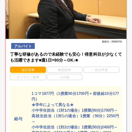
更新日：2026/07/31
アルバイト
丁寧な研修があるので未経験でも安心！得意科目が少なくて
も活躍できます■週1日×90分～OK♪■
個別指導
集団指導
自立学習
オンライン指導
その他
1コマ1877円（1授業90分1700円＋前後給10分177
円）
★学年によって異なる★
小中学生担当（1対1の場合）1授業(90分)1700円～
高校生担当（1対1の場合）1授業（90分）2250円
給与
～
小中学生担当（1対2の場合）1授業(90分)2400円～