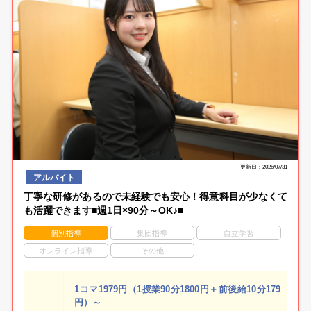
更新日：2026/07/31
アルバイト
丁寧な研修があるので未経験でも安心！得意科目が少なくて
も活躍できます■週1日×90分～OK♪■
個別指導
集団指導
自立学習
オンライン指導
その他
1コマ1979円（1授業90分1800円＋前後給10分179
円）～