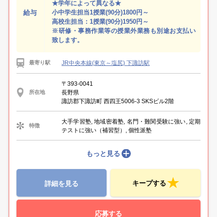
★学年によって異なる★
給与
小中学生担当1授業(90分)1800円～
高校生担当：1授業(90分)1950円～
※研修・事務作業等の授業外業務も別途お支払い
致します。
JR中央本線(東京～塩尻) 下諏訪駅
最寄り駅
〒393-0041
長野県
所在地
諏訪郡下諏訪町 西四王5006-3 SKSビル2階
大手学習塾, 地域密着塾, 名門・難関受験に強い, 定期
特徴
テストに強い（補習型）, 個性派塾
もっと見る
キープする
詳細を見る
応募する