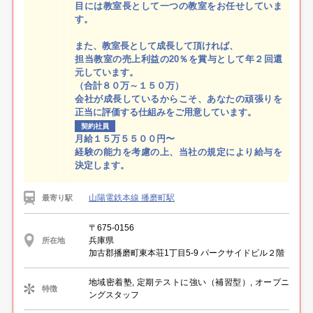
目には教室長として一つの教室をお任せしていま
す。
また、教室長として成長して頂ければ、
担当教室の売上利益の20％を賞与として年２回還
元しています。
（合計８０万～１５０万）
会社が成長しているからこそ、あなたの頑張りを
正当に評価する仕組みをご用意しています。
契約社員
月給１５万５５００円〜
経験の能力を考慮の上、当社の規定により給与を
決定します。
山陽電鉄本線 播磨町駅
最寄り駅
〒675-0156
兵庫県
所在地
加古郡播磨町東本荘1丁目5-9 パークサイドビル２階
地域密着塾, 定期テストに強い（補習型）, オープニ
特徴
ングスタッフ