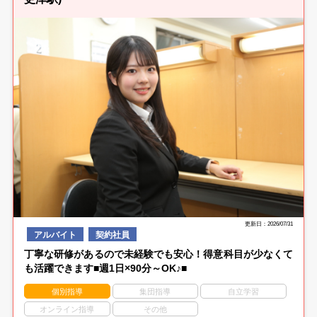
更新日：2026/07/31
アルバイト
契約社員
丁寧な研修があるので未経験でも安心！得意科目が少なくて
も活躍できます■週1日×90分～OK♪■
個別指導
集団指導
自立学習
オンライン指導
その他