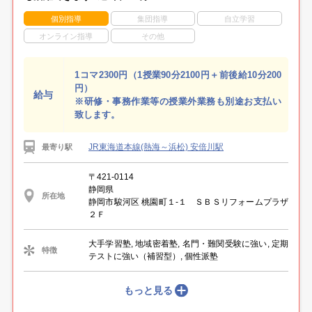
個別指導
集団指導
自立学習
オンライン指導
その他
1コマ2300円（1授業90分2100円＋前後給10分200
円）
給与
※研修・事務作業等の授業外業務も別途お支払い
致します。
JR東海道本線(熱海～浜松) 安倍川駅
最寄り駅
〒421-0114
静岡県
所在地
静岡市駿河区 桃園町１-１ ＳＢＳリフォームプラザ
２Ｆ
大手学習塾, 地域密着塾, 名門・難関受験に強い, 定期
特徴
テストに強い（補習型）, 個性派塾
もっと見る