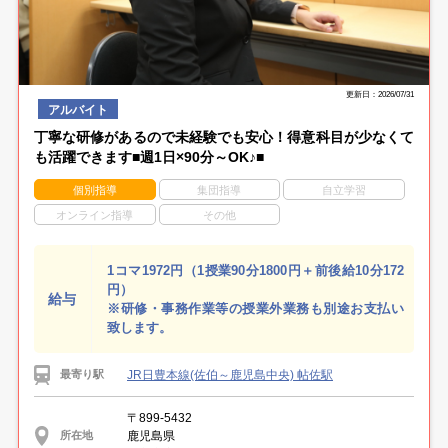
更新日：2026/07/31
アルバイト
丁寧な研修があるので未経験でも安心！得意科目が少なくて
も活躍できます■週1日×90分～OK♪■
個別指導
集団指導
自立学習
オンライン指導
その他
1コマ1972円（1授業90分1800円＋前後給10分172
円）
給与
※研修・事務作業等の授業外業務も別途お支払い
致します。
JR日豊本線(佐伯～鹿児島中央) 帖佐駅
最寄り駅
〒899-5432
鹿児島県
所在地