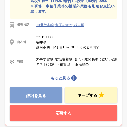
高校生担当（1対2の場合）1授業（90分）2800
※研修・事務作業等の授業外業務も別途お支払い
致します。
JR北陸本線(米原～金沢) 武生駅
最寄り駅
〒915-0083
福井県
所在地
越前市 押田2丁目10－70 Eうのビル2階
大手学習塾, 地域密着塾, 名門・難関受験に強い, 定期
特徴
テストに強い（補習型）, 個性派塾
もっと見る
キープする
詳細を見る
応募する