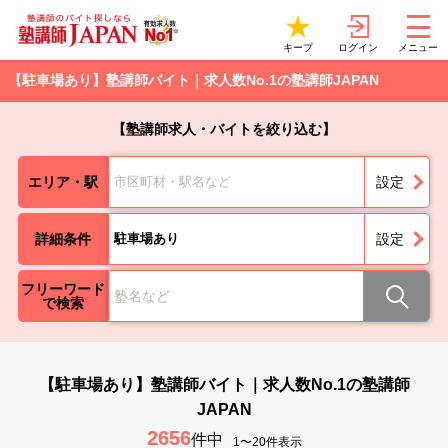
ログイン
キープ
メニュー
【駐車場あり】塾講師バイト｜求人数No.1の塾講師JAPAN
【塾講師求人・バイトを絞り込む】
エリア・駅
市区町材・駅名など
設定
詳細条件
駐車場あり
設定
フリーワード
で検索
【駐車場あり】塾講師バイト｜求人数No.1の塾講師
JAPAN
2656
件中
1〜20件表示