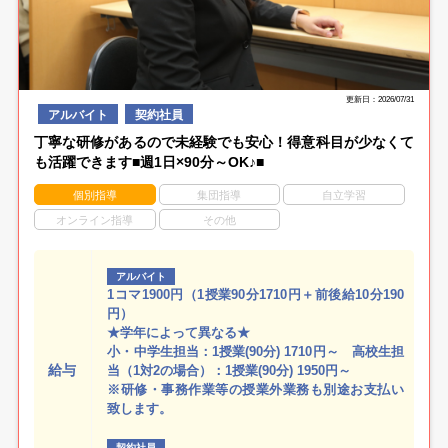
更新日：2026/07/31
アルバイト
契約社員
丁寧な研修があるので未経験でも安心！得意科目が少なくて
も活躍できます■週1日×90分～OK♪■
個別指導
集団指導
自立学習
オンライン指導
その他
アルバイト
1コマ1900円（1授業90分1710円＋前後給10分190
円）
★学年によって異なる★
小・中学生担当：1授業(90分) 1710円～ 高校生担
給与
当（1対2の場合）：1授業(90分) 1950円～
※研修・事務作業等の授業外業務も別途お支払い
致します。
契約社員