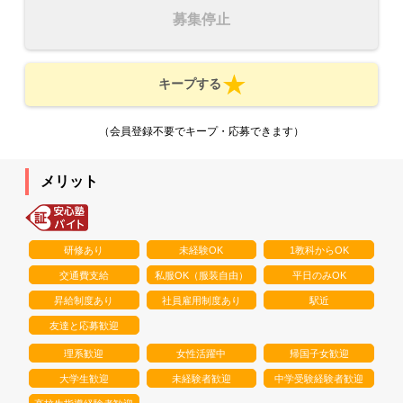
募集停止
キープする
（会員登録不要でキープ・応募できます）
メリット
研修あり
未経験OK
1教科からOK
交通費支給
私服OK（服装自由）
平日のみOK
昇給制度あり
社員雇用制度あり
駅近
友達と応募歓迎
理系歓迎
女性活躍中
帰国子女歓迎
大学生歓迎
未経験者歓迎
中学受験経験者歓迎