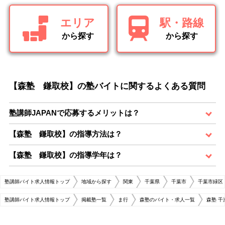
エリア
駅・路線
から探す
から探す
【森塾 鎌取校】の塾バイトに関するよくある質問
塾講師JAPANで応募するメリットは？
【森塾 鎌取校】の指導方法は？
【森塾 鎌取校】の指導学年は？
塾講師バイト求人情報トップ
地域から探す
関東
千葉県
千葉市
千葉市緑区
塾講師バイト求人情報トップ
掲載塾一覧
ま行
森塾のバイト・求人一覧
森塾 