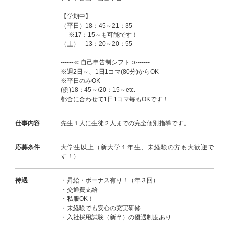
【学期中】
（平日）18：45～21：35
※17：15～も可能です！
（土） 13：20～20：55
------≪ 自己申告制シフト ≫------
※週2日～、1日1コマ(80分)からOK
※平日のみOK
(例)18：45～/20：15～etc.
都合に合わせて1日1コマ毎もOKです！
仕事内容
先生１人に生徒２人までの完全個別指導です。
応募条件
大学生以上（新大学１年生、未経験の方も大歓迎で
す！）
待遇
・昇給・ボーナス有り！（年３回）
・交通費支給
・私服OK！
・未経験でも安心の充実研修
・入社採用試験（新卒）の優遇制度あり