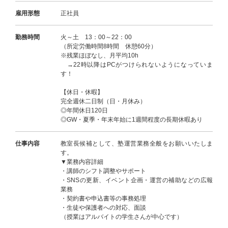
雇用形態
正社員
勤務時間
火～土 13：00～22：00
（所定労働時間8時間 休憩60分）
※残業ほぼなし、月平均10h
→22時以降はPCがつけられないようになっていま
す！
【休日・休暇】
完全週休二日制（日・月休み）
◎年間休日120日
◎GW・夏季・年末年始に1週間程度の長期休暇あり
仕事内容
教室長候補として、塾運営業務全般をお願いいたしま
す。
▼業務内容詳細
・講師のシフト調整やサポート
・SNSの更新、イベント企画・運営の補助などの広報
業務
・契約書や申込書等の事務処理
・生徒や保護者への対応、面談
（授業はアルバイトの学生さんが中心です）