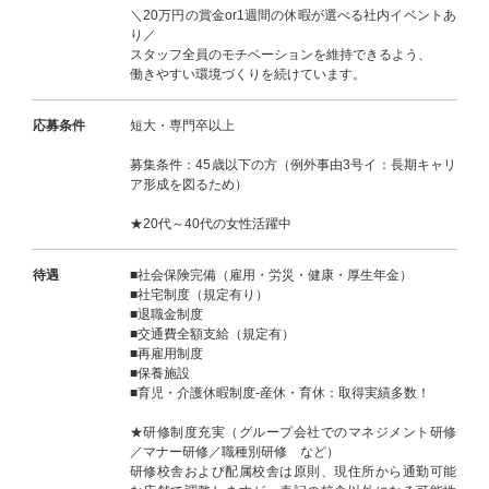
＼20万円の賞金or1週間の休暇が選べる社内イベントあ
り／
スタッフ全員のモチベーションを維持できるよう、
働きやすい環境づくりを続けています。
応募条件
短大・専門卒以上
募集条件：45歳以下の方（例外事由3号イ：長期キャリ
ア形成を図るため）
★20代～40代の女性活躍中
待遇
■社会保険完備（雇用・労災・健康・厚生年金）
■社宅制度（規定有り）
■退職金制度
■交通費全額支給（規定有）
■再雇用制度
■保養施設
■育児・介護休暇制度-産休・育休：取得実績多数！
★研修制度充実（グループ会社でのマネジメント研修
／マナー研修／職種別研修 など）
研修校舎および配属校舎は原則、現住所から通勤可能