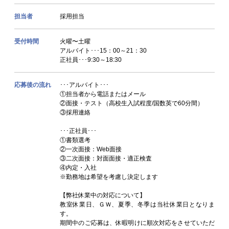
担当者
採用担当
受付時間
火曜〜土曜
アルバイト･･･15：00～21：30
正社員･･･9:30～18:30
応募後の流れ
･･･アルバイト･･･
①担当者から電話またはメール
②面接・テスト（高校生入試程度/国数英で60分間）
③採用連絡
･･･正社員･･･
①書類選考
②一次面接：Web面接
③二次面接：対面面接・適正検査
④内定・入社
※勤務地は希望を考慮し決定します
【弊社休業中の対応について】
教室休業日、ＧＷ、夏季、冬季は当社休業日となりま
す。
期間中のご応募は、休暇明けに順次対応をさせていただ