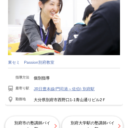
東セミ Passion別府教室
指導方法
個別指導
最寄り駅
JR日豊本線(門司港～佐伯) 別府駅
勤務地
大分県別府市西野口1-1青山通りビル2Ｆ
別府市の塾講師バイ
別府大学駅の塾講師バイ