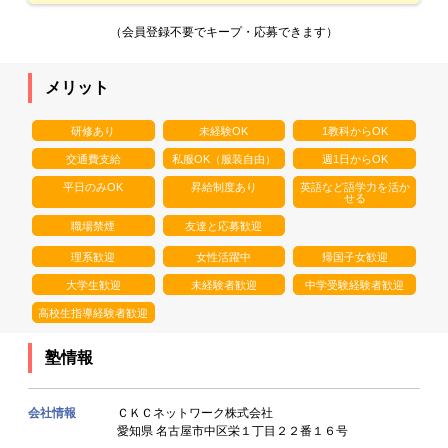
（会員登録不要でキープ・応募できます）
メリット
研修あり
未経験OK
1教科からOK
交通費支給
私服OK（服装自由）
週1日からOK
平日のみOK
昇給制度あり
英語など語学力を活か
せる
職場禁煙
友達と応募歓迎
理系歓迎
女性活躍中
帰国子女歓迎
大学生歓迎
未経験者歓迎
中学受験経験者歓迎
高校生指導経験者歓迎
塾情報
会社情報
ＣＫＣネットワーク株式会社
愛知県 名古屋市中区栄１丁目２２番１６号