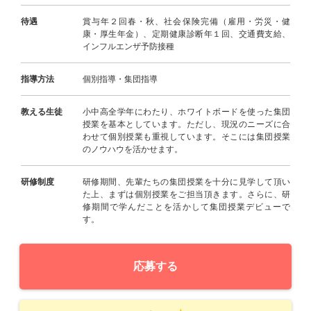
待遇
賞与年２回春・秋、社会保険完備（雇用・労災・健
康・厚生年金）、定期健康診断年１回、交通費支給、
インフルエンザ予防接種
指導方法
個別指導・集団指導
教える生徒
小中高全学年にわたり、ホワイトボードを使った集団
授業を基本としています。ただし、現況のニーズに合
わせて個別授業も重視しています。そこには集団授業
のノウハウを活かせます。
研修制度
研修期間、先輩たちの集団授業を十分に見学して頂い
た上、まずは個別授業をご担当頂きます。さらに、研
修期間で学んだことを活かして集団授業デビューで
す。
応募する