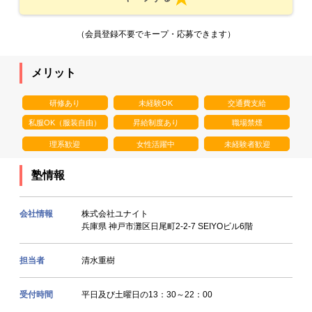
（会員登録不要でキープ・応募できます）
メリット
研修あり
未経験OK
交通費支給
私服OK（服装自由）
昇給制度あり
職場禁煙
理系歓迎
女性活躍中
未経験者歓迎
塾情報
会社情報
株式会社ユナイト
兵庫県 神戸市灘区日尾町2-2-7 SEIYOビル6階
担当者
清水重樹
受付時間
平日及び土曜日の13：30～22：00