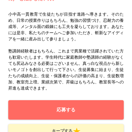
小中高一貫教育で生徒たちが目指す進路へ導きます。そのた
め、日常の授業作りはもちろん、勉強の習慣づけ、忍耐力の養
成等、メンタル面の鍛錬にも工夫を凝らしております。あなた
には是非、私たちのチームへご参加いただき、斬新なアイディ
アを一緒に産み出して参りましょう。
塾講師経験者はもちろん、これまで異業種で活躍されていた方
も歓迎いたします。学生時代に家庭教師や塾講師の経験がなく
ても尻込みなさる必要はございません。真っ白な視点から新し
いモノゴトを創出して行って下さい。生徒募集に始まり、生徒
たちの成績向上、生徒・保護者からの評価の高まり、生徒数増
加、教室売上増。業績次第で、昇級はもちろん、教室長等への
昇進も達成できます。
応募する
キープする