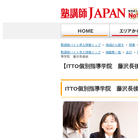
塾講師バイト求人情報トップ
＞
地域から探す
＞
関東
塾講師バイト求人情報トップ
＞
掲載塾一覧
＞
あ行
＞
導学院 藤沢長後校
【ITTO個別指導学院 藤沢長
ITTO個別指導学院 藤沢長