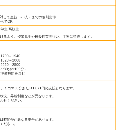
に対して生徒1～3人）までの個別指導
らでOK
中学生 高校生
けるよう、授業見学や模擬授業等行い、丁寧に指導します。
700～1940
828～2068
260～2500
80分or100分）
業準備時間を含む
、１コマ50分あたり1,071円の支払となります。
状況、昇給制度などが異なります。
わせください。
は時間帯が異なる場合があります。
ください。