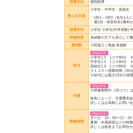
指導方法
個別指導
小学生・中学生・高校生
教える生徒
・1対1～1対3（先生1人
・週1回・得意科目1教科か
指導学年
小学生 小学生(中学受験) 
研修制度
未経験の方でも安心して働
最寄駅
小田急江ノ島線 長後駅
小学生1:3 1コマ80分 ￥1
中学生1:3 1コマ80分 ￥1
給与
高校生1:3 1コマ80分 ￥2
※１コマ＝授業時間（50分or
※給与には最大10分の授
※研修期間中（20コマ）は
待遇
校舎によって、交通費支給
詳しくはお気軽にお問い合
月〜土 16：00〜22：00
勤務時間
夏期・冬期講習などの時期
詳しくは校舎までお問合せ