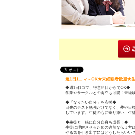
週1日1コマ～OK★未経験者歓迎★
◆週1日1コマ、得意科目からでOK◆
学業やサークルとの両立も可能！未経
◆「なりたい自分」を応援◆
目先のテスト勉強だけでなく、夢や目
しています。生徒の心に寄り添い、生
◆生徒と一緒に自分自身も成長！◆
生徒に理解させるための適切な伝え方
やる気を引き出すにはどうしたらいい