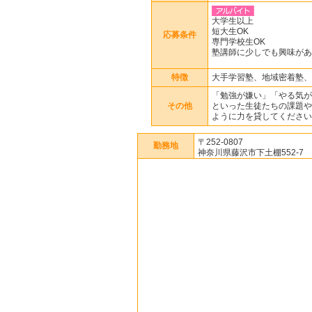
大学生以上
短大生OK
応募条件
専門学校生OK
塾講師に少しでも興味があ
特徴
大手学習塾、地域密着塾、
「勉強が嫌い」「やる気が
その他
といった生徒たちの課題や
ように力を貸してください
〒252-0807
勤務地
神奈川県藤沢市下土棚552-7