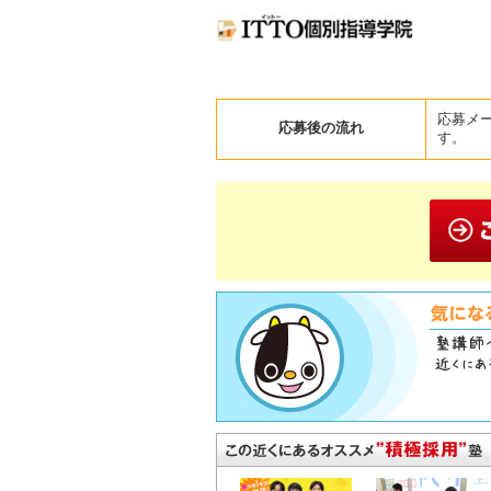
応募メ
応募後の流れ
す。