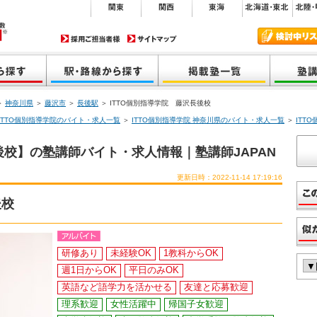
＞
神奈川県
＞
藤沢市
＞
長後駅
＞ ITTO個別指導学院 藤沢長後校
ITTO個別指導学院のバイト・求人一覧
＞
ITTO個別指導学院 神奈川県のバイト・求人一覧
＞
ITT
後校】の塾講師バイト・求人情報｜塾講師JAPAN
更新日時：2022-11-14 17:19:16
後校
研修あり
未経験OK
1教科からOK
週1日からOK
平日のみOK
英語など語学力を活かせる
友達と応募歓迎
理系歓迎
女性活躍中
帰国子女歓迎