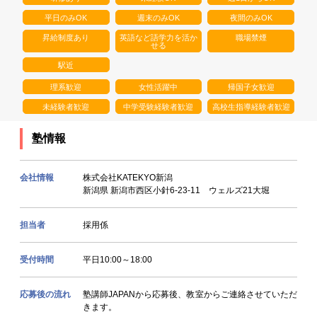
平日のみOK
週末のみOK
夜間のみOK
昇給制度あり
英語など語学力を活か
職場禁煙
せる
駅近
理系歓迎
女性活躍中
帰国子女歓迎
未経験者歓迎
中学受験経験者歓迎
高校生指導経験者歓迎
塾情報
会社情報
株式会社KATEKYO新潟
新潟県 新潟市西区小針6-23-11 ウェルズ21大堀
担当者
採用係
受付時間
平日10:00～18:00
応募後の流れ
塾講師JAPANから応募後、教室からご連絡させていただ
きます。