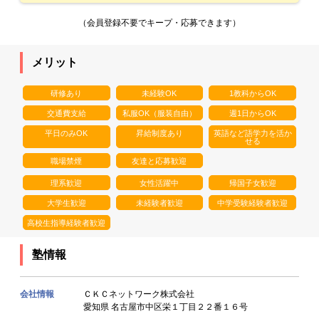
（会員登録不要でキープ・応募できます）
メリット
研修あり
未経験OK
1教科からOK
交通費支給
私服OK（服装自由）
週1日からOK
平日のみOK
昇給制度あり
英語など語学力を活か
せる
職場禁煙
友達と応募歓迎
理系歓迎
女性活躍中
帰国子女歓迎
大学生歓迎
未経験者歓迎
中学受験経験者歓迎
高校生指導経験者歓迎
塾情報
会社情報
ＣＫＣネットワーク株式会社
愛知県 名古屋市中区栄１丁目２２番１６号