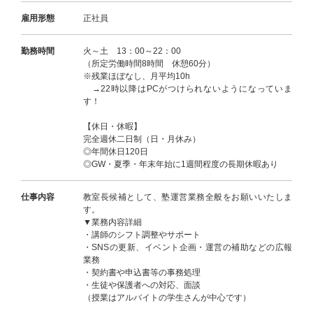
雇用形態
正社員
勤務時間
火～土 13：00～22：00
（所定労働時間8時間 休憩60分）
※残業ほぼなし、月平均10h
→22時以降はPCがつけられないようになっていま
す！
【休日・休暇】
完全週休二日制（日・月休み）
◎年間休日120日
◎GW・夏季・年末年始に1週間程度の長期休暇あり
仕事内容
教室長候補として、塾運営業務全般をお願いいたしま
す。
▼業務内容詳細
・講師のシフト調整やサポート
・SNSの更新、イベント企画・運営の補助などの広報
業務
・契約書や申込書等の事務処理
・生徒や保護者への対応、面談
（授業はアルバイトの学生さんが中心です）