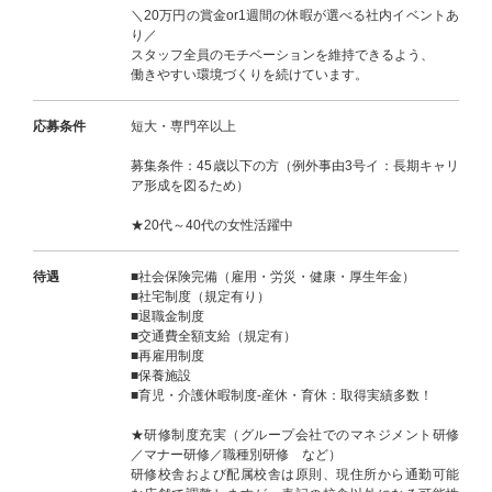
＼20万円の賞金or1週間の休暇が選べる社内イベントあ
り／
スタッフ全員のモチベーションを維持できるよう、
働きやすい環境づくりを続けています。
応募条件
短大・専門卒以上
募集条件：45歳以下の方（例外事由3号イ：長期キャリ
ア形成を図るため）
★20代～40代の女性活躍中
待遇
■社会保険完備（雇用・労災・健康・厚生年金）
■社宅制度（規定有り）
■退職金制度
■交通費全額支給（規定有）
■再雇用制度
■保養施設
■育児・介護休暇制度-産休・育休：取得実績多数！
★研修制度充実（グループ会社でのマネジメント研修
／マナー研修／職種別研修 など）
研修校舎および配属校舎は原則、現住所から通勤可能