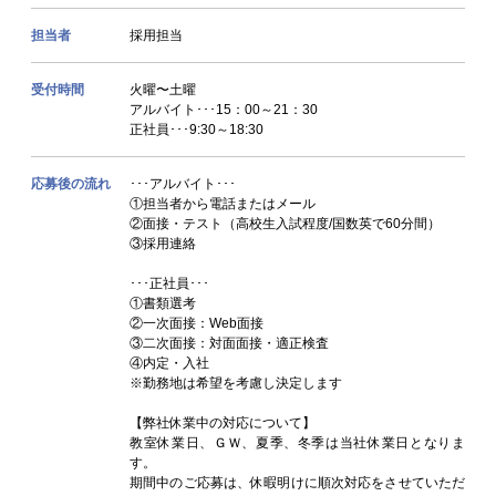
担当者
採用担当
受付時間
火曜〜土曜
アルバイト･･･15：00～21：30
正社員･･･9:30～18:30
応募後の流れ
･･･アルバイト･･･
①担当者から電話またはメール
②面接・テスト（高校生入試程度/国数英で60分間）
③採用連絡
･･･正社員･･･
①書類選考
②一次面接：Web面接
③二次面接：対面面接・適正検査
④内定・入社
※勤務地は希望を考慮し決定します
【弊社休業中の対応について】
教室休業日、ＧＷ、夏季、冬季は当社休業日となりま
す。
期間中のご応募は、休暇明けに順次対応をさせていただ