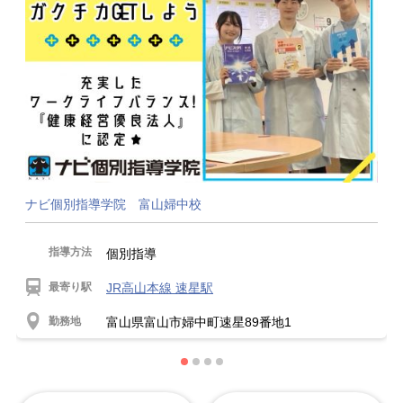
ナビ個別指導学院 富山婦中校
指導方法
個別指導
最寄り駅
JR高山本線 速星駅
勤務地
富山県富山市婦中町速星89番地1