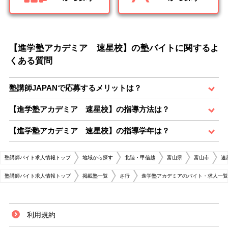
【進学塾アカデミア 速星校】の塾バイトに関するよ
くある質問
塾講師JAPANで応募するメリットは？
【進学塾アカデミア 速星校】の指導方法は？
【進学塾アカデミア 速星校】の指導学年は？
塾講師バイト求人情報トップ
地域から探す
北陸・甲信越
富山県
富山市
速
塾講師バイト求人情報トップ
掲載塾一覧
さ行
進学塾アカデミアのバイト・求人一覧
利用規約