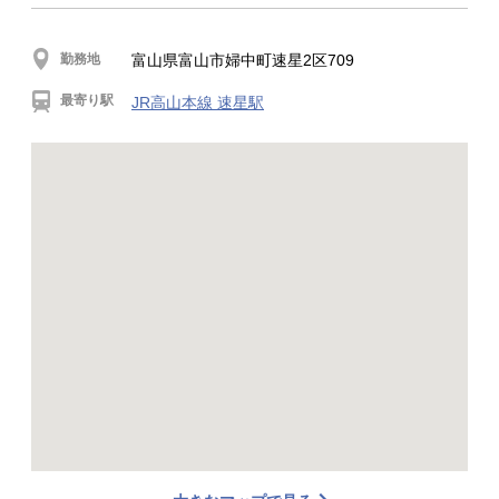
勤務地
富山県富山市婦中町速星2区709
最寄り駅
JR高山本線 速星駅