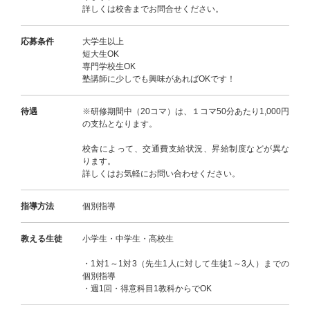
詳しくは校舎までお問合せください。
応募条件
大学生以上
短大生OK
専門学校生OK
塾講師に少しでも興味があればOKです！
待遇
※研修期間中（20コマ）は、１コマ50分あたり1,000円
の支払となります。
校舎によって、交通費支給状況、昇給制度などが異な
ります。
詳しくはお気軽にお問い合わせください。
指導方法
個別指導
教える生徒
小学生・中学生・高校生
・1対1～1対3（先生1人に対して生徒1～3人）までの
個別指導
・週1回・得意科目1教科からでOK