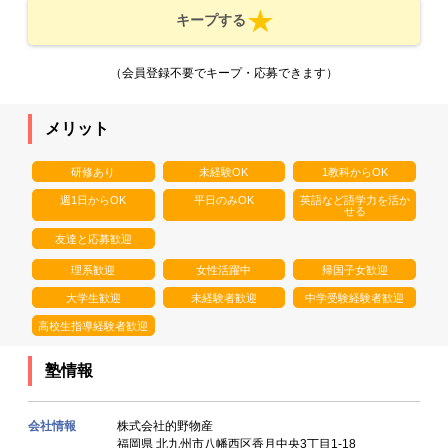
キープする
（会員登録不要でキープ・応募できます）
メリット
研修あり
未経験OK
1教科からOK
週1日からOK
平日のみOK
英語など語学力を活か
せる
友達と応募歓迎
理系歓迎
女性活躍中
帰国子女歓迎
大学生歓迎
未経験者歓迎
中学受験経験者歓迎
高校生指導経験者歓迎
塾情報
会社情報
株式会社的野物産
福岡県 北九州市八幡西区香月中央3丁目1-18