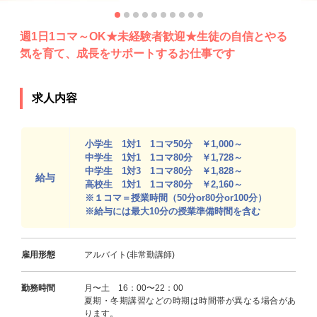
週1日1コマ～OK★未経験者歓迎★生徒の自信とやる
気を育て、成長をサポートするお仕事です
求人内容
小学生 1対1 1コマ50分 ￥1,000～
中学生 1対1 1コマ80分 ￥1,728～
中学生 1対3 1コマ80分 ￥1,828～
給与
高校生 1対1 1コマ80分 ￥2,160～
※１コマ＝授業時間（50分or80分or100分）
※給与には最大10分の授業準備時間を含む
雇用形態
アルバイト(非常勤講師)
勤務時間
月〜土 16：00〜22：00
夏期・冬期講習などの時期は時間帯が異なる場合があ
ります。