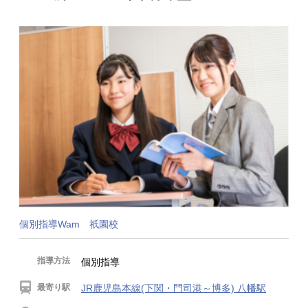
個別指導Wam 祇園校
指導方法
個別指導
最寄り駅
JR鹿児島本線(下関・門司港～博多) 八幡駅