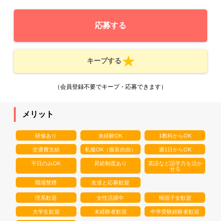
応募する
キープする
（会員登録不要でキープ・応募できます）
メリット
研修あり
未経験OK
1教科からOK
交通費支給
私服OK（服装自由）
週1日からOK
平日のみOK
昇給制度あり
英語など語学力を活か
せる
職場禁煙
友達と応募歓迎
理系歓迎
女性活躍中
帰国子女歓迎
大学生歓迎
未経験者歓迎
中学受験経験者歓迎