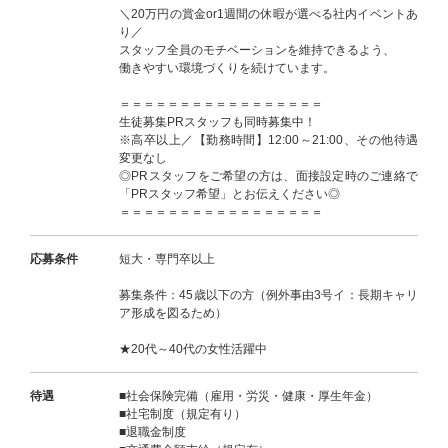
＼20万円の賞金or1週間の休暇が選べる社内イベントあ
り／
スタッフ全員のモチベーションを維持できるよう、
働きやすい環境づくりを続けています。
＝＝＝＝＝＝＝＝＝＝＝＝＝＝＝＝＝
生徒募集PRスタッフも同時募集中！
※高卒以上／【勤務時間】12:00～21:00、その他待遇
変更なし
◎PRスタッフをご希望の方は、面接設定時のご連絡で
「PRスタッフ希望」とお伝えください◎
＝＝＝＝＝＝＝＝＝＝＝＝＝＝＝＝＝
応募条件
短大・専門卒以上
募集条件：45歳以下の方（例外事由3号イ：長期キャリ
ア形成を図るため）
★20代～40代の女性活躍中
待遇
■社会保険完備（雇用・労災・健康・厚生年金）
■社宅制度（規定有り）
■退職金制度