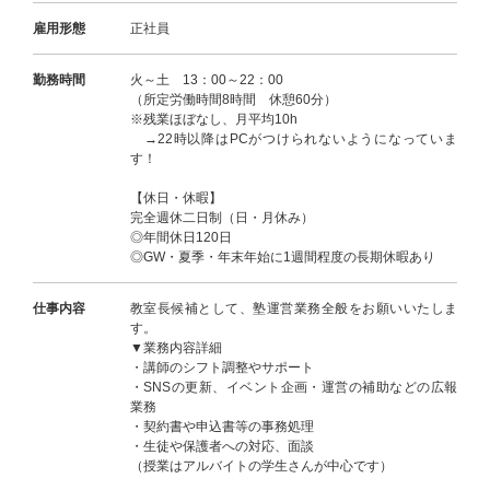
雇用形態
正社員
勤務時間
火～土 13：00～22：00
（所定労働時間8時間 休憩60分）
※残業ほぼなし、月平均10h
→22時以降はPCがつけられないようになっていま
す！
【休日・休暇】
完全週休二日制（日・月休み）
◎年間休日120日
◎GW・夏季・年末年始に1週間程度の長期休暇あり
仕事内容
教室長候補として、塾運営業務全般をお願いいたしま
す。
▼業務内容詳細
・講師のシフト調整やサポート
・SNSの更新、イベント企画・運営の補助などの広報
業務
・契約書や申込書等の事務処理
・生徒や保護者への対応、面談
（授業はアルバイトの学生さんが中心です）