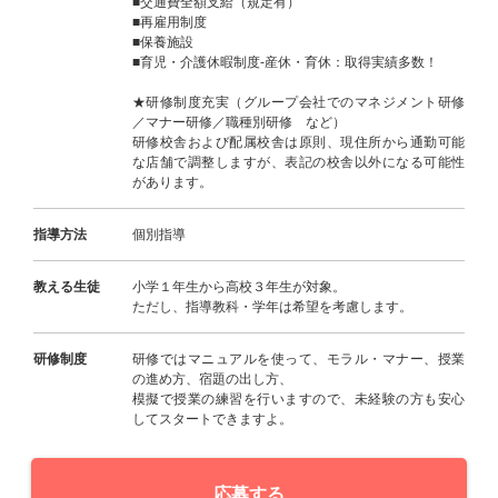
■交通費全額支給（規定有）
■再雇用制度
■保養施設
■育児・介護休暇制度-産休・育休：取得実績多数！
★研修制度充実（グループ会社でのマネジメント研修
／マナー研修／職種別研修 など）
研修校舎および配属校舎は原則、現住所から通勤可能
な店舗で調整しますが、表記の校舎以外になる可能性
があります。
指導方法
個別指導
教える生徒
小学１年生から高校３年生が対象。
ただし、指導教科・学年は希望を考慮します。
研修制度
研修ではマニュアルを使って、モラル・マナー、授業
の進め方、宿題の出し方、
模擬で授業の練習を行いますので、未経験の方も安心
してスタートできますよ。
応募する