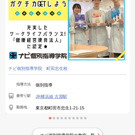
ナビ個別指導学院 町田忠生校
指導方法
個別指導
最寄り駅
JR横浜線 古淵駅
勤務地
東京都町田市忠生1-21-15