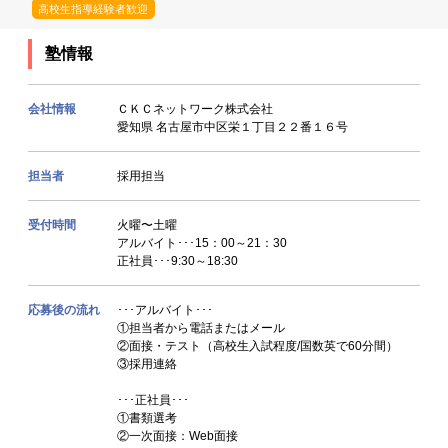
高校生指導経験者歓迎
塾情報
会社情報
ＣＫＣネットワーク株式会社
愛知県 名古屋市中区栄１丁目２２番１６号
担当者
採用担当
受付時間
火曜〜土曜
アルバイト･･･15：00～21：30
正社員･･･9:30～18:30
応募後の流れ
･･･アルバイト･･･
①担当者から電話またはメール
②面接・テスト（高校生入試程度/国数英で60分間）
③採用連絡
･･･正社員･･･
①書類選考
②一次面接：Web面接