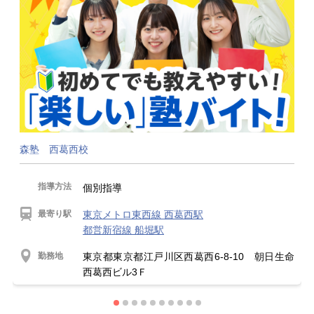
森塾 西葛西校
指導方法
個別指導
最寄り駅
東京メトロ東西線 西葛西駅
都営新宿線 船堀駅
勤務地
東京都東京都江戸川区西葛西6-8-10 朝日生命
西葛西ビル3Ｆ