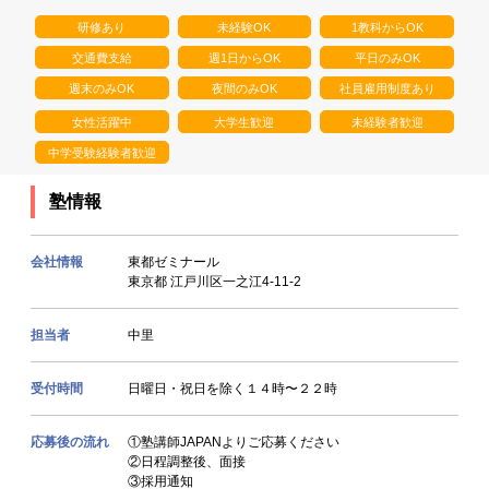
研修あり
未経験OK
1教科からOK
交通費支給
週1日からOK
平日のみOK
週末のみOK
夜間のみOK
社員雇用制度あり
女性活躍中
大学生歓迎
未経験者歓迎
中学受験経験者歓迎
塾情報
会社情報
東都ゼミナール
東京都 江戸川区一之江4-11-2
担当者
中里
受付時間
日曜日・祝日を除く１４時〜２２時
応募後の流れ
①塾講師JAPANよりご応募ください
②日程調整後、面接
③採用通知