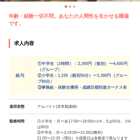
年齢・経験一切不問。あなたの人間性を生かせる職場
です。
求人内容
①中学生（2時間）：2,300円（個別）〜4,600円
（グループ）
給与
②小学生：1,150（個別50分）〜3,300円（グルー
プ80分）
③事務給・体験生獲得・成績目標到達ボーナス有
雇用形態
アルバイト(非常勤講師)
勤務時間
①小学生：月〜金17:00〜18:50の小4，5は50分。小6
は80分
②中学生：月〜土19:00〜21:00(3教科)
21:05〜22:35（理社）※授業日は各教室で異なります