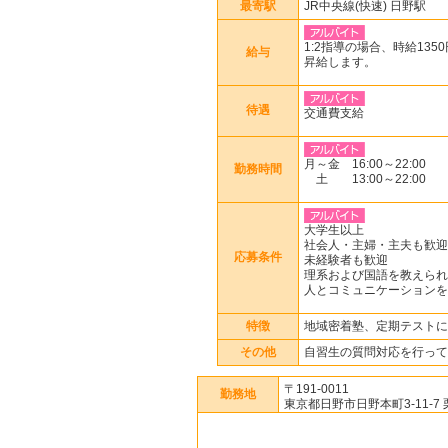
最寄駅
JR中央線(快速) 日野駅
1:2指導の場合、時給13
給与
昇給します。
待遇
交通費支給
月～金 16:00～22:00
勤務時間
土 13:00～22:00
大学生以上
社会人・主婦・主夫も歓迎
応募条件
未経験者も歓迎
理系および国語を教えられ
人とコミュニケーションを
特徴
地域密着塾、定期テストに
その他
自習生の質問対応を行って
〒191-0011
勤務地
東京都日野市日野本町3-11-7