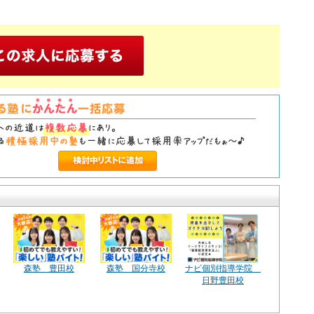
森塾 豊田校
森塾 国分寺校
ナビ個別指導学院
日野豊田校