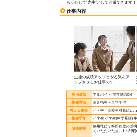
も安心して”先生”として活躍できますよ
仕事内容
生徒の成績アップとやる気をア
ップさせるお仕事です。
雇用形態
アルバイト(非常勤講師)
指導方法
個別指導・自立学習
教える生徒
小・中・高校生対象に1：
指導学年
小学生 小学生(中学受験) 
採用後に２時間程度の説明
研修制度
ていただいた後、1：2個