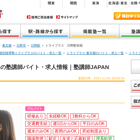
＞
東京都
＞
日野市
＞
日野駅
＞ トライプラス 日野駅前校
個別指導塾トライプラスのバイト・求人一覧
＞
トライプラス 東京都のバイト・求人一覧
＞
トライ
の塾講師バイト・求人情報｜塾講師JAPAN
更新日時：2021-11-01 18:09:54
研修あり
未経験OK
1教科からOK
交通費支給
週1日からOK
平日のみOK
週末のみOK
夜間のみOK
昇給制度あり
職場禁煙
駅近
友達と応募歓迎
理系歓迎