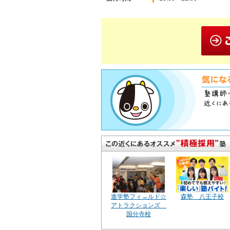
進学塾フィ→ルド☆
森塾 八王子校
アトラクションズ
国分寺校