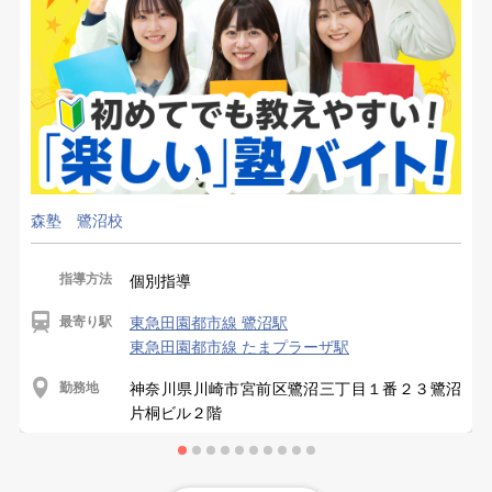
森塾 鷺沼校
指導方法
個別指導
最寄り駅
東急田園都市線 鷺沼駅
東急田園都市線 たまプラーザ駅
勤務地
神奈川県川崎市宮前区鷺沼三丁目１番２３鷺沼
片桐ビル２階