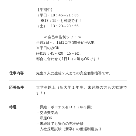
【学期中】
（平日）18：45～21：35
※17：15～も可能です！
（土） 13：20～20：55
------≪ 自己申告制シフト ≫------
※週2日～、1日1コマ(80分)からOK
※平日のみOK
(例)18：45～/20：15～etc.
都合に合わせて1日1コマ毎もOKです！
仕事内容
先生１人に生徒２人までの完全個別指導です。
応募条件
大学生以上（新大学１年生、未経験の方も大歓迎で
す！）
待遇
・昇給・ボーナス有り！（年３回）
・交通費支給
・私服OK！
・未経験でも安心の充実研修
・入社採用試験（新卒）の優遇制度あり