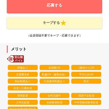
応募する
キープする
（会員登録不要でキープ・応募できます）
メリット
研修あり
未経験OK
1教科からOK
交通費支給
私服OK（服装自由）
平日のみOK
昇給制度あり
社員雇用制度あり
駅近
友達と応募歓迎
理系歓迎
女性活躍中
帰国子女歓迎
大学生歓迎
未経験者歓迎
中学受験経験者歓迎