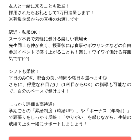
友人と一緒に来ることも歓迎！
採用されたらお礼として1万円進呈します！
※募集企業からの直接のお渡しです
駅近・私服OK！
スーツ不要で気軽に働ける楽しい職場★
先生同士も仲が良く、授業後には食事やボウリングなどの自由
参加イベントで盛り上がることも！楽しくワイワイ働ける雰囲
気です(^^)
シフトも柔軟！
平日のみOK、都合の良い時間や曜日を選べます◎
さらに、得意な科目だけ（1科目からOK）の指導も可能なの
で、自分のペースで働けます！
しっかり評価＆高待遇♪
学期ごとの「昇給制度（時給UP）」や「ボーナス（年3回）」
で頑張りをしっかり反映！「やりがい」を感じながら、生徒の
成績向上を一緒にサポートしましょう！