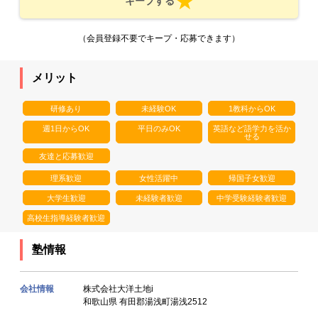
キープする
（会員登録不要でキープ・応募できます）
メリット
研修あり
未経験OK
1教科からOK
週1日からOK
平日のみOK
英語など語学力を活か
せる
友達と応募歓迎
理系歓迎
女性活躍中
帰国子女歓迎
大学生歓迎
未経験者歓迎
中学受験経験者歓迎
高校生指導経験者歓迎
塾情報
会社情報
株式会社大洋土地i
和歌山県 有田郡湯浅町湯浅2512