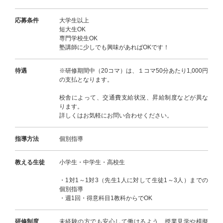
応募条件
大学生以上
短大生OK
専門学校生OK
塾講師に少しでも興味があればOKです！
待遇
※研修期間中（20コマ）は、１コマ50分あたり1,000円
の支払となります。
校舎によって、交通費支給状況、昇給制度などが異な
ります。
詳しくはお気軽にお問い合わせください。
指導方法
個別指導
教える生徒
小学生・中学生・高校生
・1対1～1対3（先生1人に対して生徒1～3人）までの
個別指導
・週1回・得意科目1教科からでOK
研修制度
未経験の方でも安心して働けるよう、授業見学や模擬