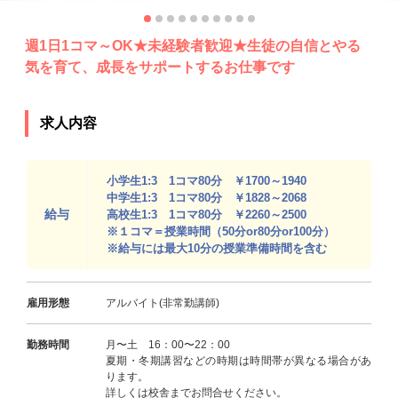
週1日1コマ～OK★未経験者歓迎★生徒の自信とやる
気を育て、成長をサポートするお仕事です
求人内容
小学生1:3 1コマ80分 ￥1700～1940
中学生1:3 1コマ80分 ￥1828～2068
給与
高校生1:3 1コマ80分 ￥2260～2500
※１コマ＝授業時間（50分or80分or100分）
※給与には最大10分の授業準備時間を含む
雇用形態
アルバイト(非常勤講師)
勤務時間
月〜土 16：00〜22：00
夏期・冬期講習などの時期は時間帯が異なる場合があ
ります。
詳しくは校舎までお問合せください。