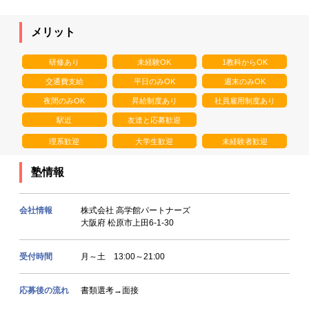
メリット
研修あり
未経験OK
1教科からOK
交通費支給
平日のみOK
週末のみOK
夜間のみOK
昇給制度あり
社員雇用制度あり
駅近
友達と応募歓迎
理系歓迎
大学生歓迎
未経験者歓迎
塾情報
会社情報
株式会社 高学館パートナーズ
大阪府 松原市上田6-1-30
受付時間
月～土 13:00～21:00
応募後の流れ
書類選考→面接